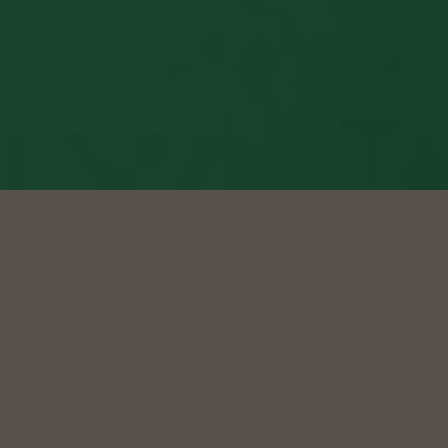
О ПАРТНЕРСКОЙ ПРОГРАММЕ
ВОЛЬТИК.РУ
Наш ассортимент полностью
покрывает потребности мейкеров,
радиолюбителей и
инженеров, создающих прототипы