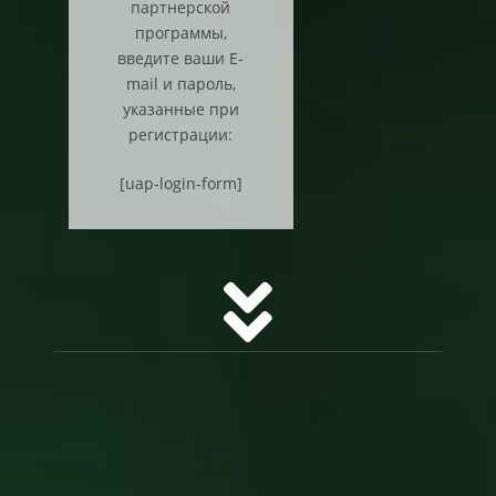
партнерской
программы,
введите ваши E-
mail и пароль,
указанные при
регистрации:
[uap-login-form]