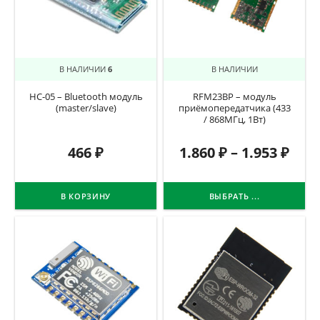
В НАЛИЧИИ
6
В НАЛИЧИИ
HC-05 – Bluetooth модуль
RFM23BP – модуль
(master/slave)
приёмопередатчика (433
/ 868МГц, 1Вт)
466
₽
1.860
₽
–
1.953
₽
В КОРЗИНУ
ВЫБРАТЬ ...