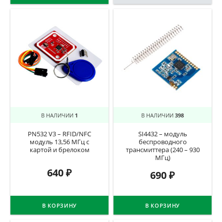
В НАЛИЧИИ
1
В НАЛИЧИИ
398
PN532 V3 – RFID/NFC
SI4432 – модуль
модуль 13,56 МГц c
беспроводного
картой и брелоком
трансмиттера (240 – 930
МГц)
640
₽
690
₽
В КОРЗИНУ
В КОРЗИНУ