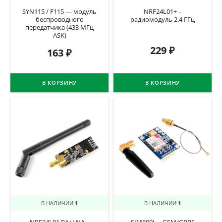
SYN115 / F115 — модуль
NRF24L01+ –
беспроводного
радиомодуль 2.4 ГГц
передатчика (433 МГц
ASK)
229
₽
163
₽
В КОРЗИНУ
В КОРЗИНУ
В НАЛИЧИИ
1
В НАЛИЧИИ
1