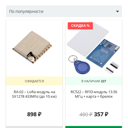
СКИДКА %
ОЖИДАЕТСЯ
В НАЛИЧИИ
227
RA-02 – LoRa модуль на
RC522 – RFID-модуль 13.56
SX1278 433Mhz (до 10 км)
МГц + карта + брелок
898
₽
357
₽
480
₽