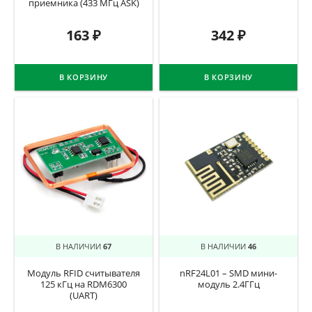
приемника (433 МГц ASK)
163
₽
342
₽
В КОРЗИНУ
В КОРЗИНУ
В НАЛИЧИИ
67
В НАЛИЧИИ
46
Модуль RFID считывателя
nRF24L01 – SMD мини-
125 кГц на RDM6300
модуль 2.4ГГц
(UART)