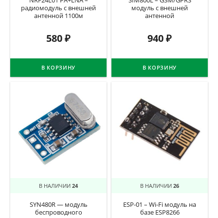
NRF24L01 PA+LNA –
SIM800L – GSM/GPRS
радиомодуль с внешней
модуль с внешней
антенной 1100м
антенной
580
₽
940
₽
В КОРЗИНУ
В КОРЗИНУ
В НАЛИЧИИ
24
В НАЛИЧИИ
26
SYN480R — модуль
ESP-01 – Wi-Fi модуль на
беспроводного
базе ESP8266