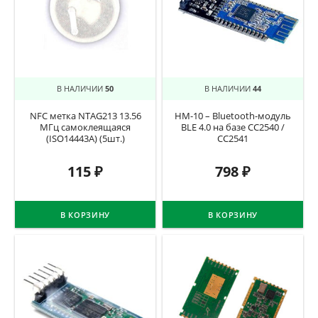
В НАЛИЧИИ
50
В НАЛИЧИИ
44
NFC метка NTAG213 13.56
HM-10 – Bluetooth-модуль
МГц самоклеящаяся
BLE 4.0 на базе CC2540 /
(ISO14443A) (5шт.)
CC2541
115
₽
798
₽
В КОРЗИНУ
В КОРЗИНУ