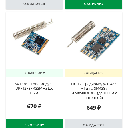
ОЖИДАЕТСЯ
В КОРЗИНУ
В НАЛИЧИИ
2
ОЖИДАЕТСЯ
SX1278 – LoRa модуль
HC-12 – радиомодуль 433
DRF1278F 433MHz (до
МГц на SI4438 /
15км)
STM8S003F3P6 (до 1000м с
антенной)
670
₽
649
₽
В КОРЗИНУ
ОЖИДАЕТСЯ