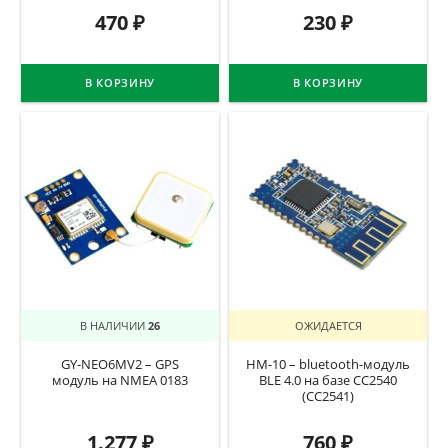
470
₽
230
₽
В КОРЗИНУ
В КОРЗИНУ
В НАЛИЧИИ
26
ОЖИДАЕТСЯ
GY-NEO6MV2 – GPS
HM-10 – bluetooth-модуль
модуль на NMEA 0183
BLE 4.0 на базе CC2540
(CC2541)
1.277
₽
760
₽