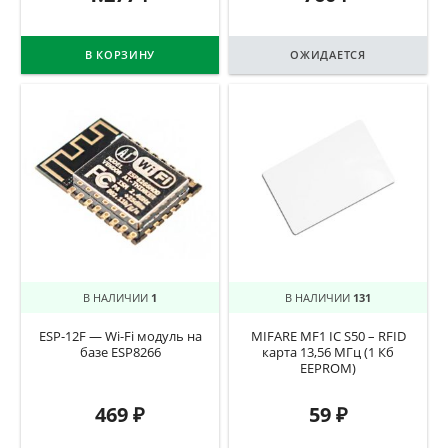
В КОРЗИНУ
ОЖИДАЕТСЯ
В НАЛИЧИИ
1
В НАЛИЧИИ
131
ESP-12F — Wi-Fi модуль на
MIFARE MF1 IC S50 – RFID
базе ESP8266
карта 13,56 МГц (1 Кб
EEPROM)
469
₽
59
₽