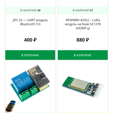
В НАЛИЧИИ
30
В НАЛИЧИИ
37
JDY-23 — UART-модуль
RFM98W-433S2 – LoRa
Bluetooth 5.0
модуль на базе SX1278
(433МГц)
400
₽
880
₽
В КОРЗИНУ
В КОРЗИНУ