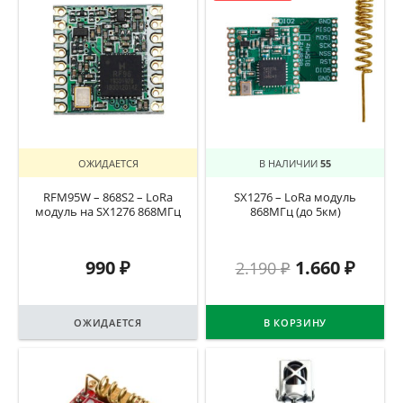
ОЖИДАЕТСЯ
В НАЛИЧИИ
55
RFM95W – 868S2 – LoRa
SX1276 – LoRa модуль
модуль на SX1276 868МГц
868МГц (до 5км)
990
₽
1.660
₽
2.190
₽
ОЖИДАЕТСЯ
В КОРЗИНУ