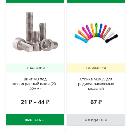
В НАЛИЧИИ
ОЖИДАЕТСЯ
Винт М3 под
Стойка М3×35 для
шестигранный ключ (20 –
радиоуправляемых
50мм)
моделей
21
₽
–
44
₽
67
₽
ВЫБРАТЬ ...
ОЖИДАЕТСЯ