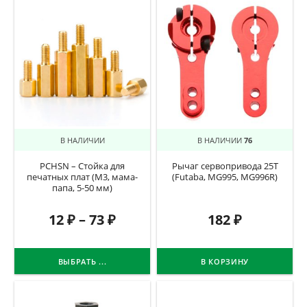
В НАЛИЧИИ
В НАЛИЧИИ
76
PCHSN – Стойка для
Рычаг сервопривода 25T
печатных плат (M3, мама-
(Futaba, MG995, MG996R)
папа, 5-50 мм)
12
₽
–
73
₽
182
₽
ВЫБРАТЬ ...
В КОРЗИНУ