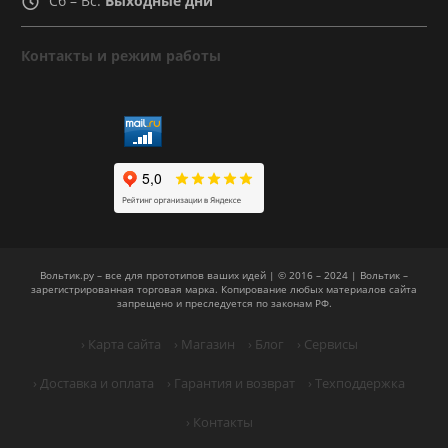
Сб – Вс:
Выходные дни
Контакты и режим работы
Вольтик.ру – все для прототипов ваших идей | © 2016 – 2024 | Вольтик –
зарегистрированная торговая марка. Копирование любых материалов сайта
запрещено и преследуется по законам РФ.
› Карта сайта
› Магазин
› Блог
› Сервисы
› Доставка и оплата
› Гарантия и возврат
› Техподдержка
› Контакты