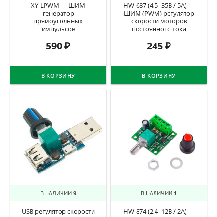
XY-LPWM — ШИМ
HW-687 (4,5–35В / 5A) —
генератор
ШИМ (PWM) регулятор
прямоугольных
скорости моторов
импульсов
постоянного тока
590
₽
245
₽
В КОРЗИНУ
В КОРЗИНУ
В НАЛИЧИИ
9
В НАЛИЧИИ
1
USB регулятор скорости
HW-874 (2,4–12В / 2A) —