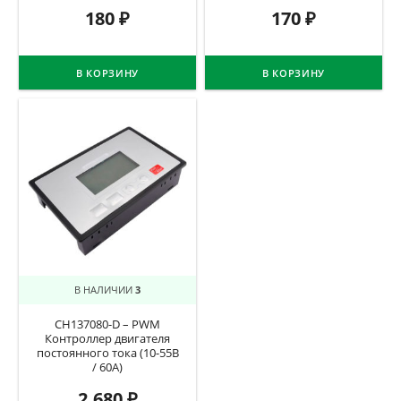
180
₽
170
₽
В КОРЗИНУ
В КОРЗИНУ
В НАЛИЧИИ
3
CH137080-D – PWM
Контроллер двигателя
постоянного тока (10-55В
/ 60А)
2.680
₽