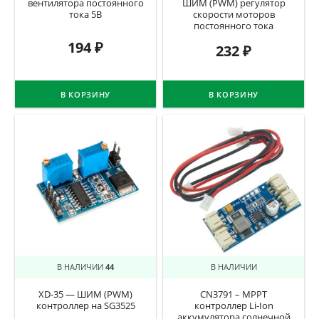
вентилятора постоянного
ШИМ (PWM) регулятор
тока 5В
скорости моторов
постоянного тока
194
₽
232
₽
В КОРЗИНУ
В КОРЗИНУ
В НАЛИЧИИ
44
В НАЛИЧИИ
XD-35 — ШИМ (PWM)
CN3791 – MPPT
контроллер на SG3525
контроллер Li-Ion
аккумулятора солнечной