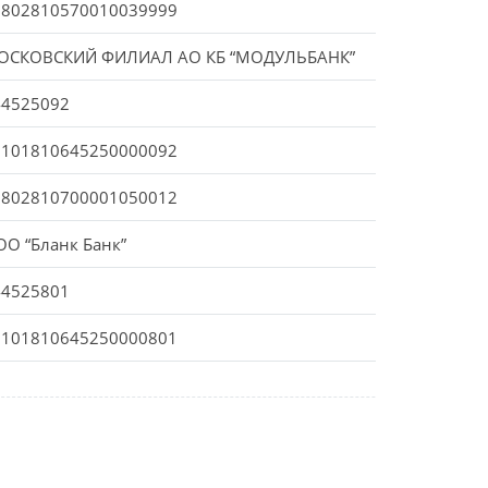
0802810570010039999
ОСКОВСКИЙ ФИЛИАЛ АО КБ “МОДУЛЬБАНК”
44525092
0101810645250000092
0802810700001050012
О “Бланк Банк”
44525801
0101810645250000801