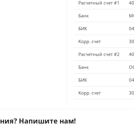
Расчетный счет #1
4
Банк
М
БИК
0
Kорр. счет
3
Расчетный счет #2
4
Банк
ОО
БИК
0
Kорр. счет
3
ения? Напишите нам!