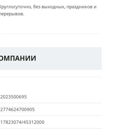
Круглосуточно, без выходных, праздников и
перерывов.
КОМПАНИИ
72023500695
12774624700905
117823074/45312000