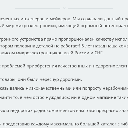
леченных инженеров и мейкеров. Мы создавали данный про
ый мир микроэлектроники, имеющий огромный потенциал и
ктронного устройства прямо пропорционален качеству испо
отором половина деталей не работает! 6 лет назад наша ко
рвисом микроэлектронщиков всей России и СНГ.
с проблемой приобретения качественных и недорогих элек
 товары, они были чересчур дорогими.
оказывались низкокачественными или попросту нерабочими
найти то, в чём остро нуждались: ни в одном магазине так
ных и недорогих радиокомпонентов вам тоже прекрасно зна
, предоставив каждому максимально большой каталог с ги