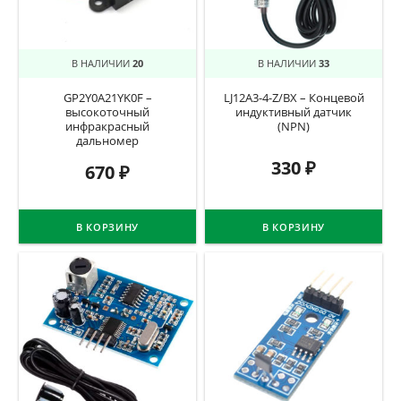
В НАЛИЧИИ
20
В НАЛИЧИИ
33
GP2Y0A21YK0F –
LJ12A3-4-Z/BX – Концевой
высокоточный
индуктивный датчик
инфракрасный
(NPN)
дальномер
330
₽
670
₽
В КОРЗИНУ
В КОРЗИНУ