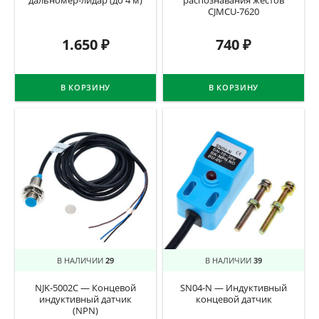
дальномер-лидар (до 4 м)
распознавания жестов
CJMCU-7620
1.650
₽
740
₽
В КОРЗИНУ
В КОРЗИНУ
В НАЛИЧИИ
29
В НАЛИЧИИ
39
NJK-5002C — Концевой
SN04-N — Индуктивный
индуктивный датчик
концевой датчик
(NPN)