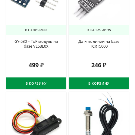
В НАЛИЧИИ
8
В НАЛИЧИИ
75
GY-530 – ToF модуль на
Датчик линии на базе
базе VL53L0X
TCRT5000
499
₽
246
₽
В КОРЗИНУ
В КОРЗИНУ