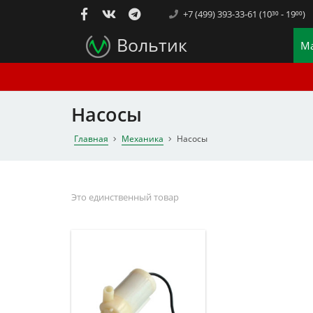
+7 (499) 393-33-61 (10³⁰ - 19⁰⁰)
Вольтик
Ма
Насосы
Главная
Механика
Насосы
Это единственный товар