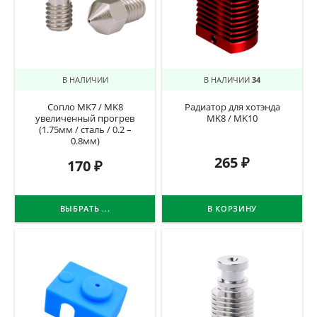
В НАЛИЧИИ
В НАЛИЧИИ
34
Сопло MK7 / MK8
Радиатор для хотэнда
увеличенный прогрев
MK8 / MK10
(1.75мм / сталь / 0.2 –
0.8мм)
265
₽
170
₽
ВЫБРАТЬ ...
В КОРЗИНУ