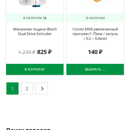
В НАЛИЧИИ
12
В НАЛИЧИИ
Механизм подачи Btech
Сопло MK8 увеличенный
Dual Drive Extruder
прогрев (1.75мм / латунь
/ 0.2 – 0.6мм)
825
₽
140
₽
1.230
₽
В КОРЗИНУ
ВЫБРАТЬ ...
Навигация
1
2
по
записям