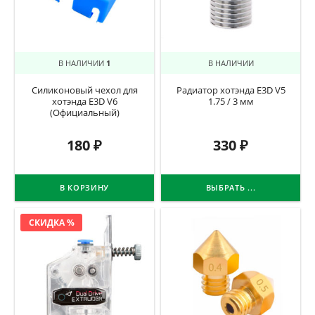
В НАЛИЧИИ
1
В НАЛИЧИИ
Силиконовый чехол для
Радиатор хотэнда E3D V5
хотэнда E3D V6
1.75 / 3 мм
(Официальный)
180
₽
330
₽
В КОРЗИНУ
ВЫБРАТЬ ...
СКИДКА %