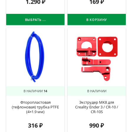
1.290
₽
169
₽
ВЫБРАТЬ ...
В КОРЗИНУ
В НАЛИЧИИ
14
В НАЛИЧИИ
Фторопластовая
Экструдер MK8 для
(тефлоновая) трубка PTFE
Creality Ender 3 / CR-10 /
(4×1.9 мм)
CR-10S
316
₽
990
₽