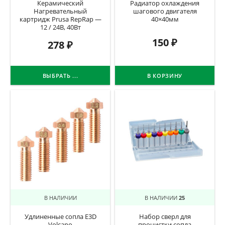
Керамический
Радиатор охлаждения
Нагревательный
шагового двигателя
картридж Prusa RepRap —
40×40мм
12 / 24В, 40Вт
150
₽
278
₽
ВЫБРАТЬ ...
В КОРЗИНУ
В НАЛИЧИИ
В НАЛИЧИИ
25
Удлиненные сопла E3D
Набор сверл для
Volcano
прочистки сопла