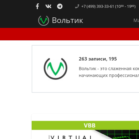
+7 (499) 393-33-61 (10³⁰ - 19⁰⁰)
Вольтик
Ма
263 записи, 195
коммент
Вольтик - это слаженная к
начинающих профессионало