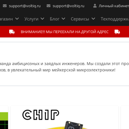
support@voltiq.ru
support@voltiq.ru
Личный кабине
газин
Услуги
Блог
Сервисы
Техподдержк
ВНИМАНИЕ!!! МЫ ПЕРЕЕХАЛИ НА ДРУГОЙ АДРЕС
ариев
оманда амбициозных и заядлых инженеров. Мы создали этот про
в, в увлекательный мир мейкерской микроэлектроники!