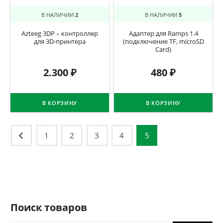
В НАЛИЧИИ
2
В НАЛИЧИИ
5
Azteeg 3DP – контроллер
Адаптер для Ramps 1.4
для 3D-принтера
(подключение TF, microSD
Card)
2.300
₽
480
₽
В КОРЗИНУ
В КОРЗИНУ
Навигация
1
2
3
4
5
по
записям
Поиск товаров