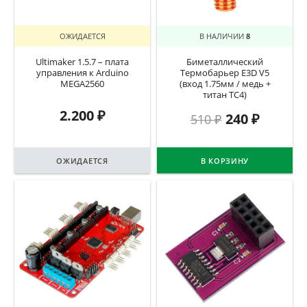
ОЖИДАЕТСЯ
В НАЛИЧИИ
8
Ultimaker 1.5.7 – плата
Биметаллический
управления к Arduino
Термобарьер E3D V5
MEGA2560
(вход 1.75мм / медь +
титан TC4)
2.200
₽
240
₽
510
₽
ОЖИДАЕТСЯ
В КОРЗИНУ