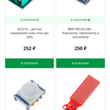
В НАЛИЧИИ
5
В НАЛИЧИИ
42
ACS712 – датчик
BMP180 (GY-68) –
измерения силы тока (до
барометр, термометр и
20А)
альтиметр
252
₽
250
₽
В КОРЗИНУ
В КОРЗИНУ