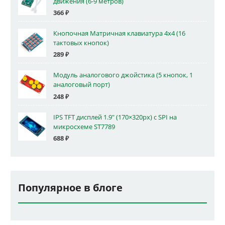
движения (6-9 метров)
366
₽
Кнопочная Матричная клавиатура 4x4 (16
тактовых кнопок)
289
₽
Модуль аналогового джойстика (5 кнопок, 1
аналоговый порт)
248
₽
IPS TFT дисплей 1.9" (170×320px) с SPI на
микросхеме ST7789
688
₽
Популярное в блоге