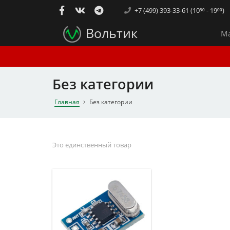
+7 (499) 393-33-61 (10³⁰ - 19⁰⁰)
Вольтик
Ма
Без категории
Главная
Без категории
Это единственный товар