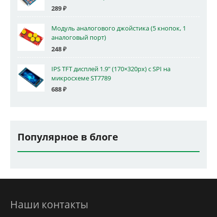
289
₽
Модуль аналогового джойстика (5 кнопок, 1
аналоговый порт)
248
₽
IPS TFT дисплей 1.9" (170×320px) с SPI на
микросхеме ST7789
688
₽
Популярное в блоге
Наши контакты