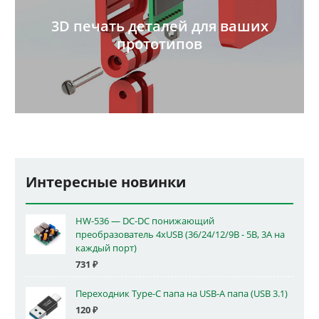
3D печать деталей для ваших
прототипов
Интересные новинки
HW-536 — DC-DC понижающий
преобразователь 4xUSB (36/24/12/9В - 5В, 3А на
каждый порт)
731
₽
Переходник Type-C папа на USB-A папа (USB 3.1)
120
₽