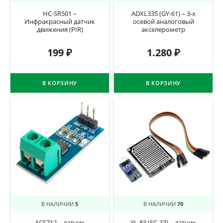
HC-SR501 –
ADXL335 (GY-61) – 3-х
Инфракрасный датчик
осевой аналоговый
движения (PIR)
акселерометр
199
₽
1.280
₽
В КОРЗИНУ
В КОРЗИНУ
В НАЛИЧИИ
5
В НАЛИЧИИ
70
ACS712 – датчик
YL-83 (FC-37) – датчик