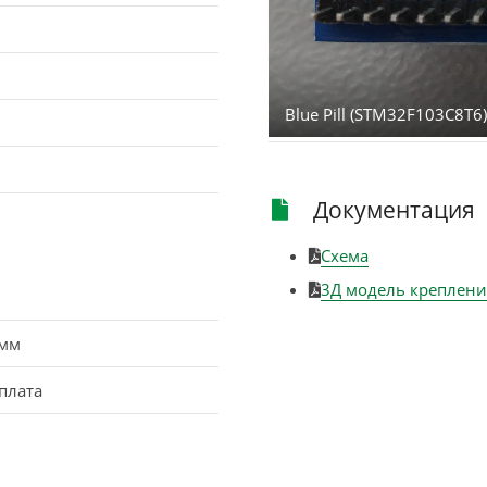
Blue Pill (STM32F103C8T6
Документация
Схема
3Д модель креплени
3мм
плата