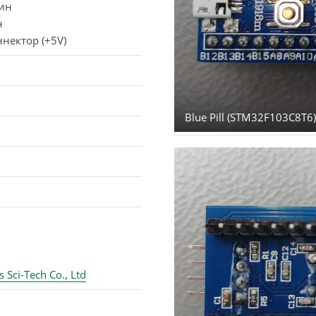
пин
н
нектор (+5V)
Blue Pill (STM32F103C8T6)
 Sci-Tech Co., Ltd