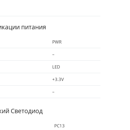
икации питания
PWR
–
LED
+3.3V
–
кий Светодиод
PC13