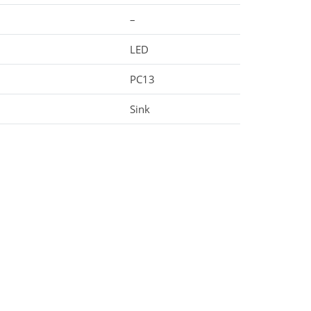
–
LED
PC13
Sink