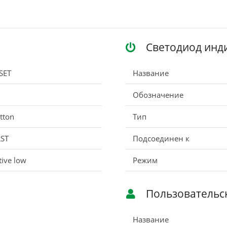
Светодиод инд
SET
Название
Обозначение
tton
Тип
ST
Подсоединен к
tive low
Режим
Пользовательс
Название