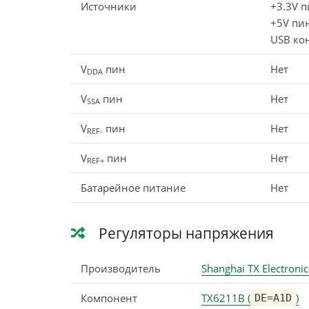
Источники
+3.3V 
+5V пи
USB кон
V
пин
Нет
DDA
V
пин
Нет
SSA
V
пин
Нет
REF-
V
пин
Нет
REF+
Батарейное питание
Нет
Регуляторы напряжения
Производитель
Shanghai TX Electronics
Компонент
TX6211B (
)
DE=A1D