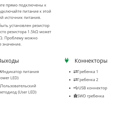
лате прямо подключены к
одключайте питание к этой
й источник питания.
быть установлен резистор
сто резистора 1.5kΩ может
kΩ. Проблему можно
е значение.
Выходы
Коннекторы
Индикатор питания
Гребенка 1
Power LED)
Гребенка 2
Пользовательский
USB коннектор
ветодиод (User LED)
SWD гребенка