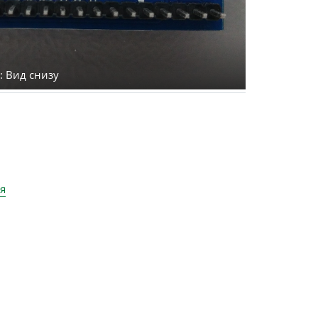
): Вид снизу
я