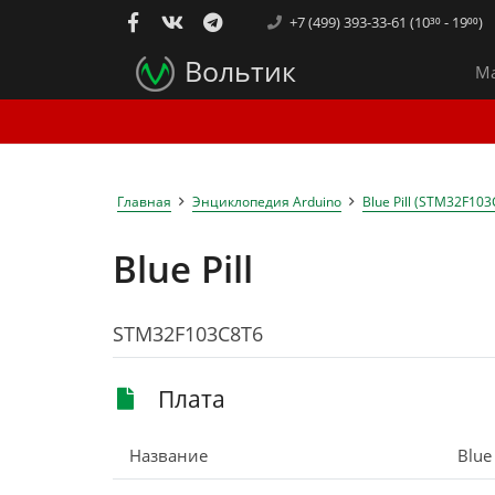
+7 (499) 393-33-61 (10³⁰ - 19⁰⁰)
Вольтик
Ма
Главная
Энциклопедия Arduino
Blue Pill (STM32F10
Blue Pill
STM32F103C8T6
Плата
Название
Blue 