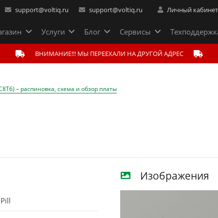
support@voltiq.ru
support@voltiq.ru
Личный кабине
газин
Услуги
Блог
Сервисы
Техподдержк
ВНИМАНИЕ!!! МЫ ПЕРЕЕХАЛИ НА ДРУГОЙ АДРЕС
3C8T6) – распиновка, схема и обзор платы
Изображения
Pill