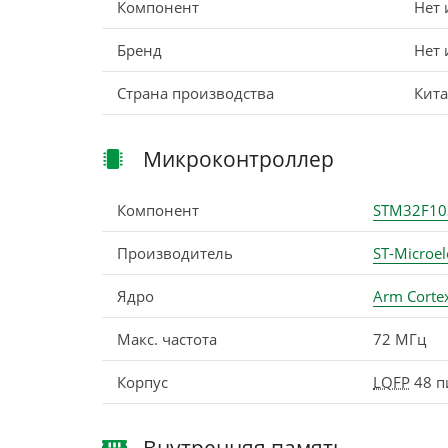
Компонент
Нет
Бренд
Нет
Страна производства
Кит
Микроконтроллер
Компонент
STM32F10
Производитель
ST-Microel
Ядро
Arm Corte
Макс. частота
72 МГц
Корпус
LQFP
48 п
Внутренняя память