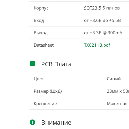
Корпус
SOT23-5
5 пинов
Вход
от +3.6В до +5.5В
Выход
от +3.3В @ 300mA
Datasheet
TX6211B.pdf
PCB Плата
Цвет
Синий
Размер (ШxД)
23мм x 5
Крепление
Макетная 
Внимание