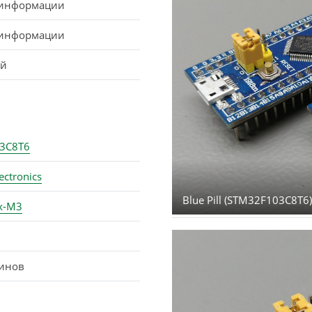
 информации
 информации
ай
3C8T6
ectronics
Blue Pill (STM32F103C8T6
x-M3
инов