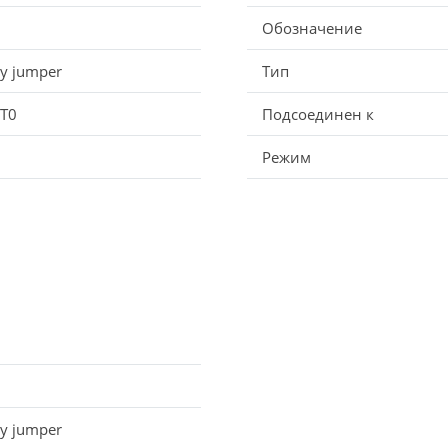
Обозначение
y jumper
Тип
T0
Подсоединен к
Режим
y jumper