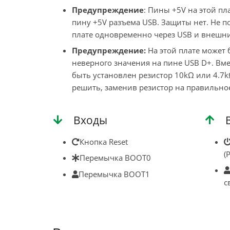
Предупреждение
: Пины +5V на этой п
пину +5V разъема USB. Защиты нет. Не п
плате одновременно через USB и внешни
Предупреждение:
На этой плате может 
неверного значения на пине USB D+. Вме
быть установлен резистор 10kΩ или 4.7
решить, заменив резистор на правильно
Входы
Кнопка Reset
(
Перемычка BOOT0
Перемычка BOOT1
с