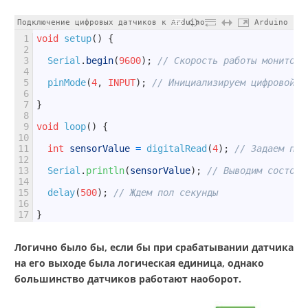
Подключение цифровых датчиков к Arduino
Arduino
1
void
setup
(
)
{
2
3
Serial
.
begin
(
9600
)
;
// Скорость работы монитор 
4
5
pinMode
(
4
,
INPUT
)
;
// Инициализируем цифровой p
6
7
}
8
9
void
loop
(
)
{
10
11
int
sensorValue
=
digitalRead
(
4
)
;
// Задаем пер
12
13
Serial
.
println
(
sensorValue
)
;
// Выводим состоян
14
15
delay
(
500
)
;
// Ждем пол секунды
16
17
}
Логично было бы, если бы при срабатывании датчика
на его выходе была логическая единица, однако
большинство датчиков работают наоборот.