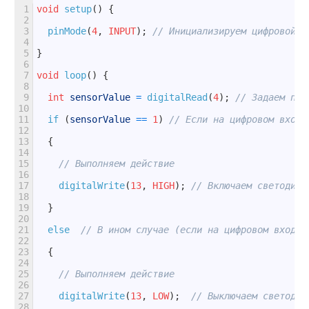
1
void
setup
(
)
{
2
3
pinMode
(
4
,
INPUT
)
;
// Инициализируем цифровой p
4
5
}
6
7
void
loop
(
)
{
8
9
int
sensorValue
=
digitalRead
(
4
)
;
// Задаем пер
10
11
if
(
sensorValue
==
1
)
// Если на цифровом входе
12
13
{
14
15
// Выполняем действие
16
17
digitalWrite
(
13
,
HIGH
)
;
// Включаем светодиод
18
19
}
20
21
else
// В ином случае (если на цифровом входе 
22
23
{
24
25
// Выполняем действие
26
27
digitalWrite
(
13
,
LOW
)
;
// Выключаем светодио
28