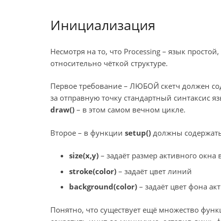
Инициализация
Несмотря на то, что Processing – язык просто
относительно чёткой структуре.
Первое требование – ЛЮБОЙ скетч должен со
за отправную точку стандартный синтаксис яз
draw()
– в этом самом вечном цикле.
Второе – в функции
setup()
должны содержать
size(x,y)
– задаёт размер активного окна 
stroke(color)
– задаёт цвет линий
background(color)
– задаёт цвет фона ак
Понятно, что существует ещё множество фун