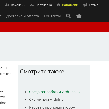
т
Вакансии
Партнерка
Вакансии
Отзывы
а
Доставка и оплата
Контакты
на C++
Смотрите также
ожение
ия
Среда разработки Arduino IDE
это
Скетчи для Arduino
uino
Работа с программатором
,