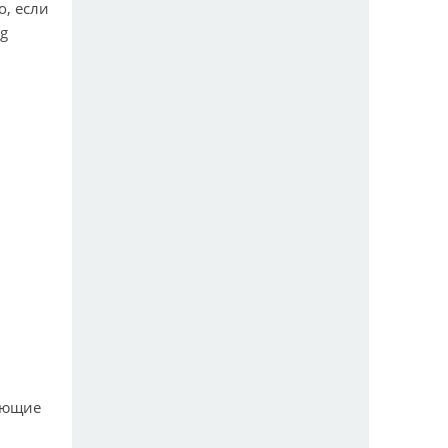
о, если
g
ующие