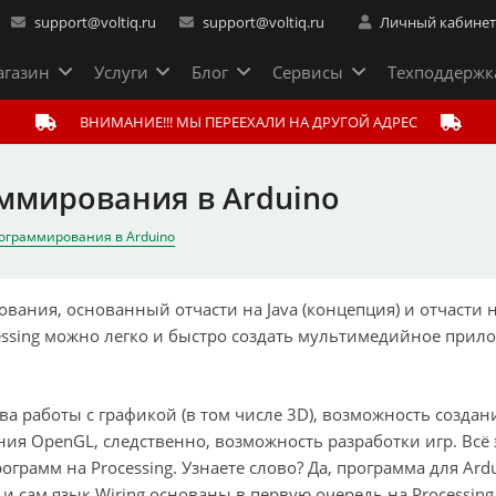
support@voltiq.ru
support@voltiq.ru
Личный кабине
газин
Услуги
Блог
Сервисы
Техподдержк
ВНИМАНИЕ!!! МЫ ПЕРЕЕХАЛИ НА ДРУГОЙ АДРЕС
аммирования в Arduino
программирования в Arduino
вания, основанный отчасти на Java (концепция) и отчасти 
ocessing можно легко и быстро создать мультимедийное прил
а работы с графикой (в том числе 3D), возможность создан
я OpenGL, следственно, возможность разработки игр. Всё 
ограмм на Processing. Узнаете слово? Да, программа для Ard
, и сам язык Wiring основаны в первую очередь на Processing