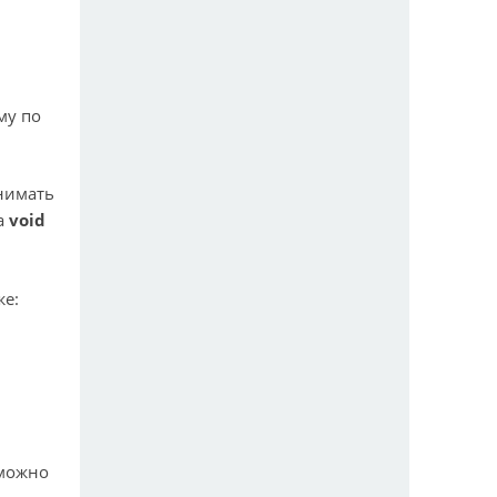
му по
инимать
а
void
же:
 можно