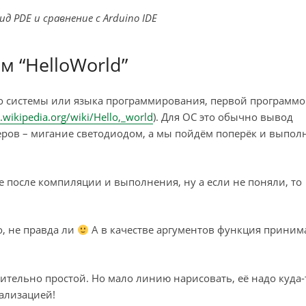
д PDE и сравнение с Arduino IDE
 “HelloWorld”
бо системы или языка программирования, первой программ
u.wikipedia.org/wiki/Hello,_world
). Для ОС это обычно вывод
еров – мигание светодиодом, а мы пойдём поперёк и выпо
е после компиляции и выполнения, ну а если не поняли, то
, не правда ли
А в качестве аргументов функция приним
вительно простой. Но мало линию нарисовать, её надо куда-
ализацией!