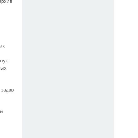
 архив
зык
инус
рых
, задав
ки