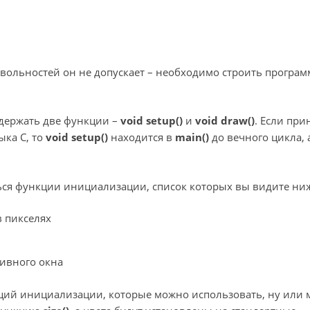
й, вольностей он не допускает – необходимо строить програм
держать две функции –
void setup()
и
void draw()
. Если пр
ыка C, то
void setup()
находится в
main()
до вечного цикла, 
ся функции инициализации, список которых вы видите ни
в пикселях
тивного окна
кций инициализации, которые можно использовать, ну или