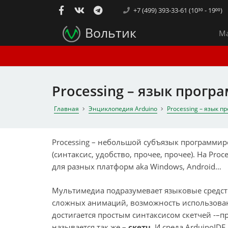
+7 (499) 393-33-61 (10³⁰ - 19⁰⁰)
Вольтик
Ма
Processing – язык прогр
Главная
Энциклопедия Arduino
Processing – язык 
Processing – небольшой субъязык программиро
(синтаксис, удобство, прочее, прочее). На Pr
для разных платформ aka Windows, Android…
Мультимедиа подразумевает языковые средств
сложных анимаций, возможность использовани
достигается простым синтаксисом скетчей -–пр
называется так же –
скетч
. И среда ArduinoIDE