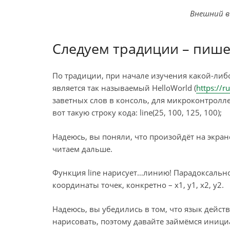
Внешний ви
Следуем традиции – пишем
По традиции, при начале изучения какой-ли
является так называемый HelloWorld (
https://r
заветных слов в консоль, для микроконтролл
вот такую строку кода: line(25, 100, 125, 100);
Надеюсь, вы поняли, что произойдёт на экран
читаем дальше.
Функция line нарисует…линию! Парадоксально
координаты точек, конкретно – x1, y1, x2, y2.
Надеюсь, вы убедились в том, что язык дейст
нарисовать, поэтому давайте займёмся иници