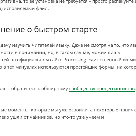
тативна, то её установка не требуется – просто распакуйте
а) исполняемый файл.
снение о быстром старте
дачу научить читателей языку. Даже не смотря на то, что я
жности в понимании, но, в таком случае, можем лишь
тей на официальном сайте Processing. Единственный их м
но в тех мануалах используются простейшие формы, на кото
уале – обратитесь к обширному
сообществу процессингистов
вые моменты, которые мы уже освоили, а некоторые нович
леко ушли от чайников, но что-то уже умеем и