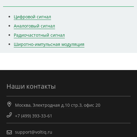
Цифровой сигнал
Аналоговый сигнал
Радиочастотный сигнал
Широтно-импульсная модуляция
Наши контакты
Москва, Электродная д.10 стр.3, офис 20
+7 (499) 393-33-61
support@voltiq.ru