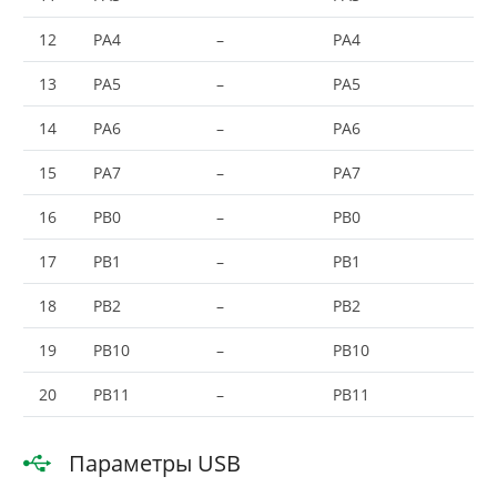
12
PA4
–
PA4
13
PA5
–
PA5
14
PA6
–
PA6
15
PA7
–
PA7
16
PB0
–
PB0
17
PB1
–
PB1
18
PB2
–
PB2
19
PB10
–
PB10
20
PB11
–
PB11
Параметры USB