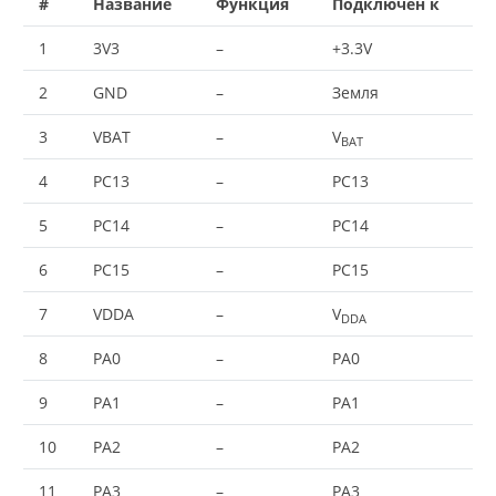
#
Название
Функция
Подключен к
1
3V3
–
+3.3V
2
GND
–
Земля
3
VBAT
–
V
BAT
4
PC13
–
PC13
5
PC14
–
PC14
6
PC15
–
PC15
7
VDDA
–
V
DDA
8
PA0
–
PA0
9
PA1
–
PA1
10
PA2
–
PA2
11
PA3
–
PA3