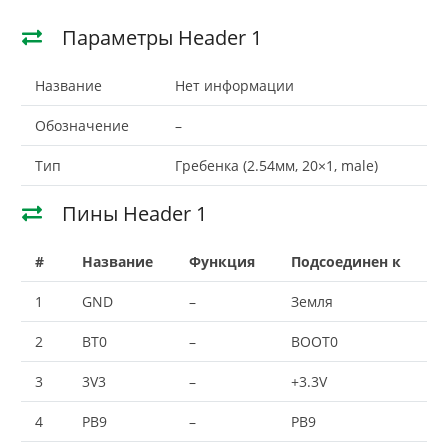
Параметры Header 1
Название
Нет информации
Обозначение
–
Тип
Гребенка (2.54мм, 20×1, male)
Пины Header 1
#
Название
Функция
Подсоединен к
1
GND
–
Земля
2
BT0
–
BOOT0
3
3V3
–
+3.3V
4
PB9
–
PB9