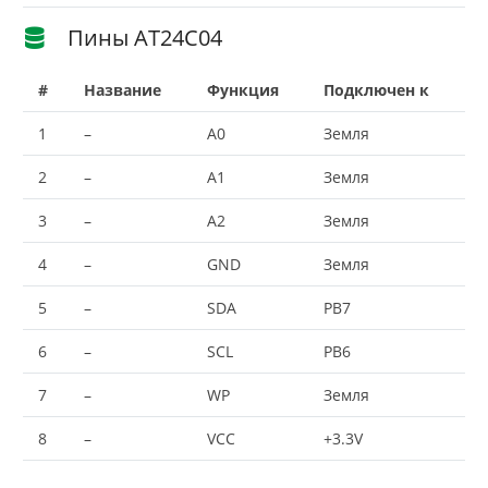
Пины AT24C04
#
Название
Функция
Подключен к
1
–
A0
Земля
2
–
A1
Земля
3
–
A2
Земля
4
–
GND
Земля
5
–
SDA
PB7
6
–
SCL
PB6
7
–
WP
Земля
8
–
VCC
+3.3V