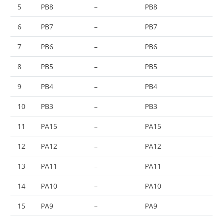
5
PB8
–
PB8
6
PB7
–
PB7
7
PB6
–
PB6
8
PB5
–
PB5
9
PB4
–
PB4
10
PB3
–
PB3
11
PA15
–
PA15
12
PA12
–
PA12
13
PA11
–
PA11
14
PA10
–
PA10
15
PA9
–
PA9