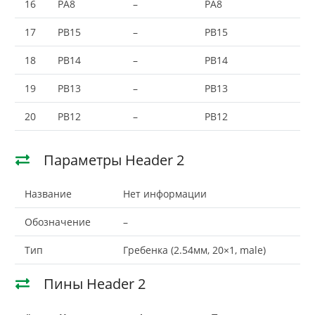
16
PA8
–
PA8
17
PB15
–
PB15
18
PB14
–
PB14
19
PB13
–
PB13
20
PB12
–
PB12
Параметры Header 2
Название
Нет информации
Обозначение
–
Тип
Гребенка (2.54мм, 20×1, male)
Пины Header 2