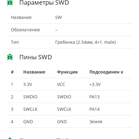
Параметры SWD
Название
SW
Обозначение
–
Тип
Гребенка (2.54мм, 4×1, male)
Пины SWD
#
Название
Функция
Подсоединен к
1
3.3V
VCC
+3.3V
2
SWDIO
SWDIO
PA13
3
SWCLK
SWCLK
PA14
4
GND
GND
Земля