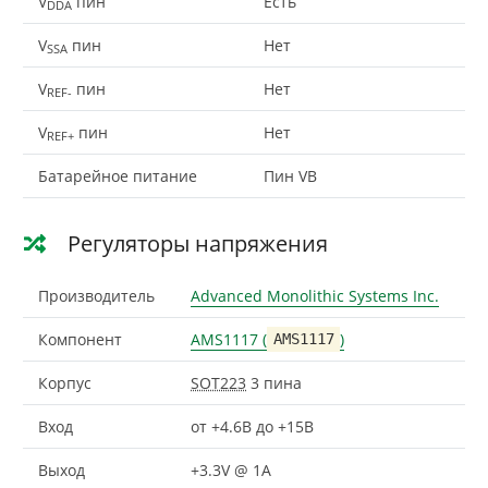
V
пин
Есть
DDA
V
пин
Нет
SSA
V
пин
Нет
REF-
V
пин
Нет
REF+
Батарейное питание
Пин VB
Регуляторы напряжения
Производитель
Advanced Monolithic Systems Inc.
Компонент
AMS1117 (
)
AMS1117
Корпус
SOT223
3 пина
Вход
от +4.6В до +15В
Выход
+3.3V @ 1A