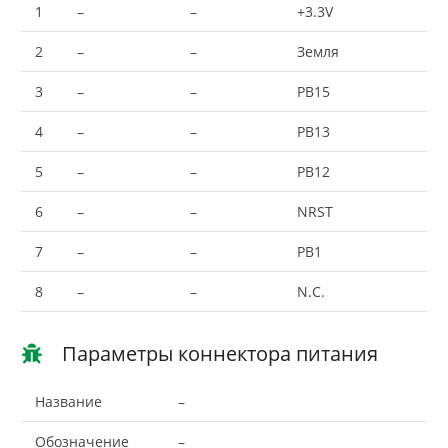
1
–
–
+3.3V
2
–
–
Земля
3
–
–
PB15
4
–
–
PB13
5
–
–
PB12
6
–
–
NRST
7
–
–
PB1
8
–
–
N.C.
Параметры коннектора питания
Название
–
Обозначение
–