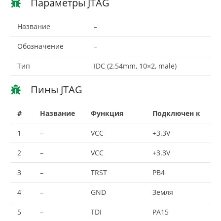
Параметры JTAG
Название
–
Обозначение
–
Тип
IDC (2.54mm, 10×2, male)
Пины JTAG
#
Название
Функция
Подключен к
1
–
VCC
+3.3V
2
–
VCC
+3.3V
3
–
TRST
PB4
4
–
GND
Земля
5
–
TDI
PA15