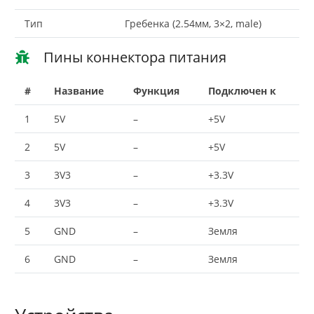
Тип
Гребенка (2.54мм, 3×2, male)
Пины коннектора питания
#
Название
Функция
Подключен к
1
5V
–
+5V
2
5V
–
+5V
3
3V3
–
+3.3V
4
3V3
–
+3.3V
5
GND
–
Земля
6
GND
–
Земля