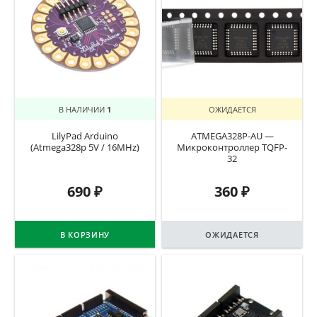
В НАЛИЧИИ
1
ОЖИДАЕТСЯ
LilyPad Arduino
ATMEGA328P-AU —
(Atmega328p 5V / 16MHz)
Микроконтроллер TQFP-
32
690
₽
360
₽
В КОРЗИНУ
ОЖИДАЕТСЯ