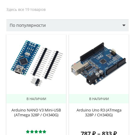
Здесь все 19 товаров
В НАЛИЧИИ
В НАЛИЧИИ
Arduino NANO V3 Mini-USB
Arduino Uno R3 (ATmega
(ATmega 328P / CH340G)
328P / CH340G)
Оценка
5.00
из 5
787
₽
–
833
₽