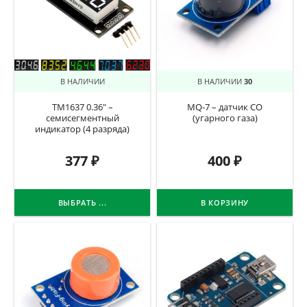
В НАЛИЧИИ
В НАЛИЧИИ
30
TM1637 0.36″ –
MQ-7 – датчик CO
семисегментный
(угарного газа)
индикатор (4 разряда)
377
₽
400
₽
ВЫБРАТЬ ...
В КОРЗИНУ