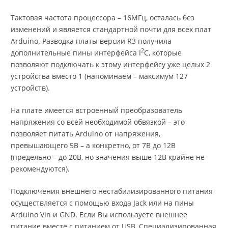
Тактовая частота процессора – 16МГц, осталась без
изменений и является стандартной почти для всех плат
Arduino. Разводка платы версии R3 получила
2
дополнительные пины интерфейса I
C, которые
позволяют подключать к этому интерфейсу уже целых 2
устройства вместо 1 (напоминаем – максимум 127
устройств).
На плате имеется встроенный преобразователь
напряжения со всей необходимой обвязкой – это
позволяет питать Arduino от напряжения,
превышающего 5В – а конкретно, от 7В до 12В
(предельно – до 20В, но значения выше 12В крайне не
рекомендуются).
Подключения внешнего нестабилизированного питания
осуществляется с помощью входа Jack или на пины
Arduino Vin и GND. Если Вы используете внешнее
питание вместе с питанием от USB, Специализированная