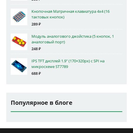
Кнопочная Матричная клавиатура 4x4 (16
тактовых кнопок)
289
₽
Модуль аналогового джойстика (5 кнопок, 1
аналоговый порт)
248
₽
IPS TFT дисплей 1.9" (170×320px) с SPI на
микросхеме ST7789
688
₽
Популярное в блоге