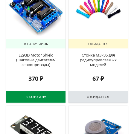
В НАЛИЧИИ
36
ОЖИДАЕТСЯ
L293D Motor Shield
Стойка М3×35 для
(шаговые двигатели/
радиоуправляемых
сервоприводы)
моделей
370
₽
67
₽
В КОРЗИНУ
ОЖИДАЕТСЯ