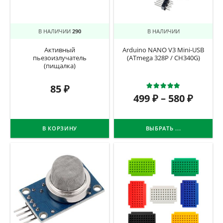
В НАЛИЧИИ
290
В НАЛИЧИИ
Активный
Arduino NANO V3 Mini-USB
пьезоизлучатель
(ATmega 328P / CH340G)
(пищалка)
Оценка
5.0
85
₽
499
₽
–
580
₽
В КОРЗИНУ
ВЫБРАТЬ ...