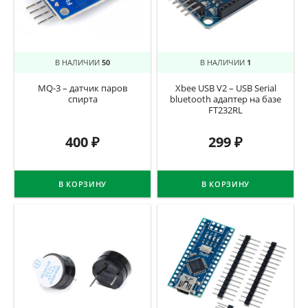
В НАЛИЧИИ
50
В НАЛИЧИИ
1
MQ-3 – датчик паров
Xbee USB V2 – USB Serial
спирта
bluetooth адаптер на базе
FT232RL
400
₽
299
₽
В КОРЗИНУ
В КОРЗИНУ