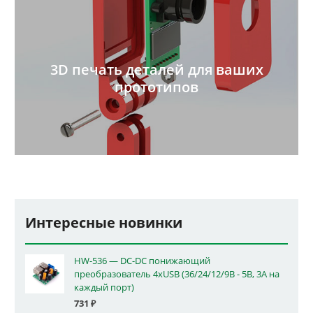
3D печать деталей для ваших
прототипов
Интересные новинки
HW-536 — DC-DC понижающий
преобразователь 4xUSB (36/24/12/9В - 5В, 3А на
каждый порт)
731
₽