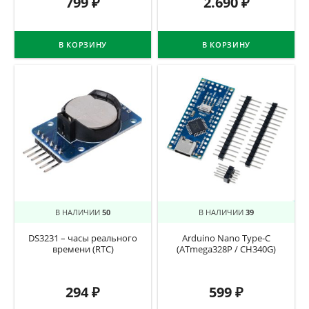
799
₽
2.690
₽
В КОРЗИНУ
В КОРЗИНУ
В НАЛИЧИИ
50
В НАЛИЧИИ
39
DS3231 – часы реального
Arduino Nano Type-C
времени (RTC)
(ATmega328P / CH340G)
294
₽
599
₽