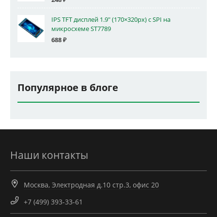
IPS TFT дисплей 1.9" (170×320px) с SPI на
микросхеме ST7789
688
₽
Популярное в блоге
Наши контакты
Москва, Электродная д.10 стр.3, офис 20
+7 (499) 393-33-61