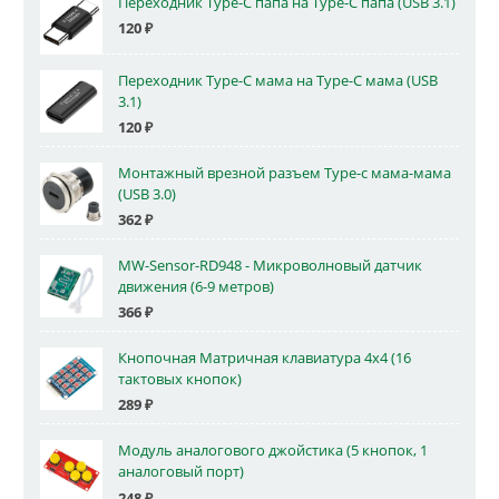
Переходник Type-C папа на Type-C папа (USB 3.1)
120
₽
Переходник Type-C мама на Type-C мама (USB
3.1)
120
₽
Монтажный врезной разъем Type-c мама-мама
(USB 3.0)
362
₽
MW-Sensor-RD948 - Микроволновый датчик
движения (6-9 метров)
366
₽
Кнопочная Матричная клавиатура 4x4 (16
тактовых кнопок)
289
₽
Модуль аналогового джойстика (5 кнопок, 1
аналоговый порт)
248
₽