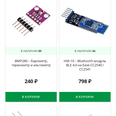
В НАЛИЧИИ
89
В НАЛИЧИИ
44
BMP280 – барометр,
HM-10 – Bluetooth-модуль
термометр и альтиметр
BLE 4.0 на базе CC2540 /
CC2541
240
₽
798
₽
В КОРЗИНУ
В КОРЗИНУ