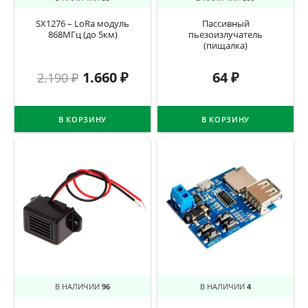
SX1276 – LoRa модуль
Пассивный
868МГц (до 5км)
пьезоизлучатель
(пищалка)
1.660
₽
64
₽
2.190
₽
В КОРЗИНУ
В КОРЗИНУ
В НАЛИЧИИ
96
В НАЛИЧИИ
4