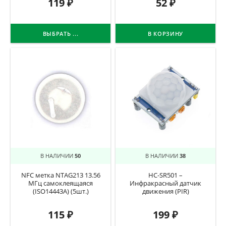
119
₽
52
₽
ВЫБРАТЬ ...
В КОРЗИНУ
В НАЛИЧИИ
50
В НАЛИЧИИ
38
NFC метка NTAG213 13.56
HC-SR501 –
МГц самоклеящаяся
Инфракрасный датчик
(ISO14443A) (5шт.)
движения (PIR)
115
₽
199
₽