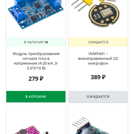
В НАЛИЧИИ
18
ОЖИДАЕТСЯ
Модуль преобразования
INMP441 –
сигнала тока в
всенаправленный I2S
напряжение (4-20 мА, 0-
микрофон
3.3/5/10 В)
389
₽
279
₽
В КОРЗИНУ
ОЖИДАЕТСЯ