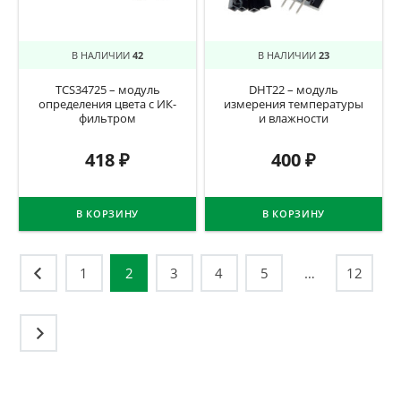
В НАЛИЧИИ
42
В НАЛИЧИИ
23
TCS34725 – модуль
DHT22 – модуль
определения цвета с ИК-
измерения температуры
фильтром
и влажности
418
₽
400
₽
В КОРЗИНУ
В КОРЗИНУ
Навигация
1
2
3
4
5
…
12
по
записям