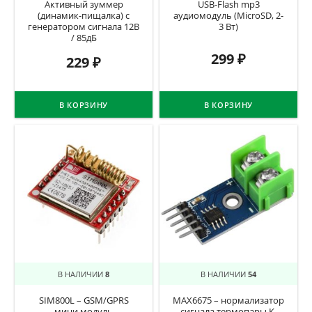
Активный зуммер
USB-Flash mp3
(динамик-пищалка) с
аудиомодуль (MicroSD, 2-
генератором сигнала 12В
3 Вт)
/ 85дБ
299
₽
229
₽
В КОРЗИНУ
В КОРЗИНУ
В НАЛИЧИИ
8
В НАЛИЧИИ
54
SIM800L – GSM/GPRS
MAX6675 – нормализатор
мини модуль
сигнала термопары К-