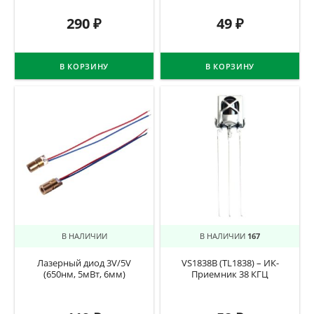
290
₽
49
₽
В КОРЗИНУ
В КОРЗИНУ
В НАЛИЧИИ
В НАЛИЧИИ
167
Лазерный диод 3V/5V
VS1838B (TL1838) – ИК-
(650нм, 5мВт, 6мм)
Приемник 38 КГЦ