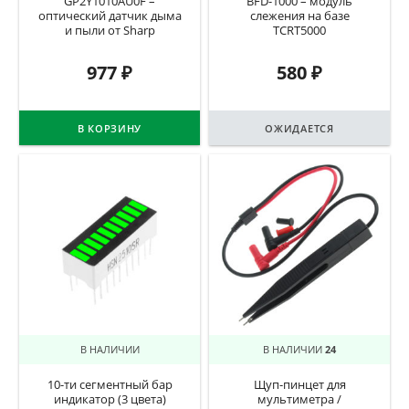
GP2Y1010AU0F –
BFD-1000 – модуль
оптический датчик дыма
слежения на базе
и пыли от Sharp
TCRT5000
977
₽
580
₽
В КОРЗИНУ
ОЖИДАЕТСЯ
В НАЛИЧИИ
В НАЛИЧИИ
24
10-ти сегментный бар
Щуп-пинцет для
индикатор (3 цвета)
мультиметра /