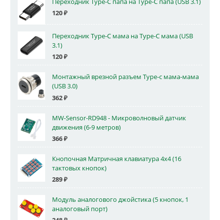
Переходник Type-C папа на Type-C папа (USB 3.1)
120
₽
Переходник Type-C мама на Type-C мама (USB
3.1)
120
₽
Монтажный врезной разъем Type-c мама-мама
(USB 3.0)
362
₽
MW-Sensor-RD948 - Микроволновый датчик
движения (6-9 метров)
366
₽
Кнопочная Матричная клавиатура 4x4 (16
тактовых кнопок)
289
₽
Модуль аналогового джойстика (5 кнопок, 1
аналоговый порт)