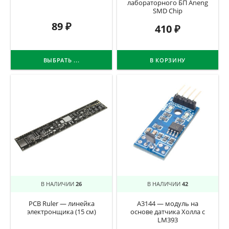
лабораторного БП Aneng
SMD Chip
89
₽
410
₽
ВЫБРАТЬ ...
В КОРЗИНУ
В НАЛИЧИИ
26
В НАЛИЧИИ
42
PCB Ruler — линейка
A3144 — модуль на
электронщика (15 см)
основе датчика Холла с
LM393