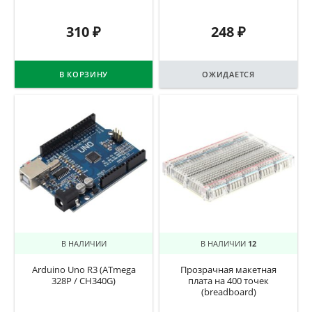
310
₽
248
₽
В КОРЗИНУ
ОЖИДАЕТСЯ
В НАЛИЧИИ
В НАЛИЧИИ
12
Arduino Uno R3 (ATmega
Прозрачная макетная
328P / CH340G)
плата на 400 точек
(breadboard)