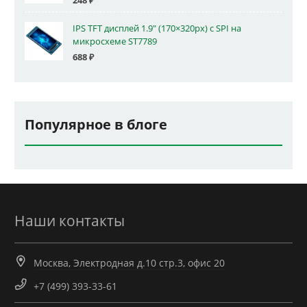
248
₽
IPS TFT дисплей 1.9" (170×320px) с SPI на
микросхеме ST7789
688
₽
Популярное в блоге
Наши контакты
Москва, Электродная д.10 стр.3, офис 20
+7 (499) 393-33-61