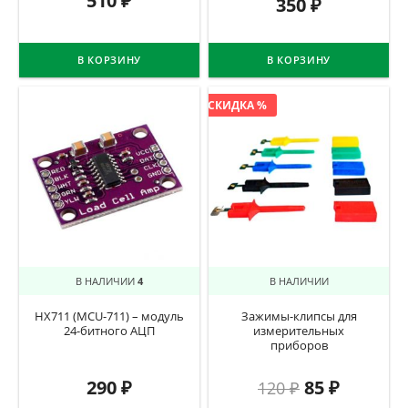
510
₽
350
₽
В КОРЗИНУ
В КОРЗИНУ
СКИДКА %
В НАЛИЧИИ
4
В НАЛИЧИИ
HX711 (MCU-711) – модуль
Зажимы-клипсы для
24-битного АЦП
измерительных
приборов
290
₽
85
₽
120
₽