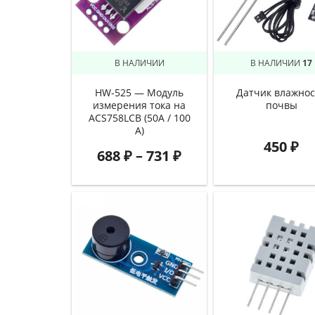
В НАЛИЧИИ
В НАЛИЧИИ
17
HW-525 — Модуль
Датчик влажнос
измерения тока на
почвы
ACS758LCB (50А / 100
А)
450
₽
688
₽
–
731
₽