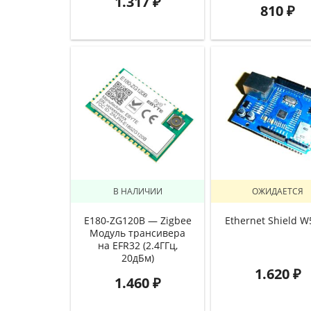
1.317
₽
810
₽
В НАЛИЧИИ
ОЖИДАЕТСЯ
E180-ZG120B — Zigbee
Ethernet Shield W
Модуль трансивера
на EFR32 (2.4ГГц,
20дБм)
1.620
₽
1.460
₽