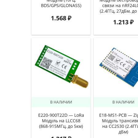
BDS/GPS/GLONASS)
связи на nRF24L
(2.4ГГц, 27дБм, до
1.568
₽
1.213
₽
В НАЛИЧИИ
В НАЛИЧИИ
E220-900T22D — LoRa
E18-MS1-PCB — Zi
Модуль на LLCC68
Модуль трансив
(868-915МГц, до 5км)
на CC2530 (2.4ГГц
дБм)