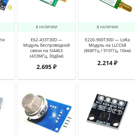
В НАЛИЧИИ
В НАЛИЧИИ
ти
E62-433T30D —
E220-900T30D — LoRa
Модуль беспроводной
Модуль на LLCC68
связи на SI4463
(868ГГц / 915ГГц, 10км)
(433МГц, 30дБм)
2.214
₽
2.695
₽