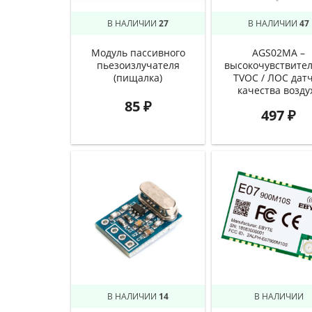
В НАЛИЧИИ
27
В НАЛИЧИИ
47
Модуль пассивного
AGS02MA –
пьезоизлучателя
высокочувствите
(пищалка)
TVOC / ЛОС дат
качества возду
85
₽
497
₽
В НАЛИЧИИ
14
В НАЛИЧИИ