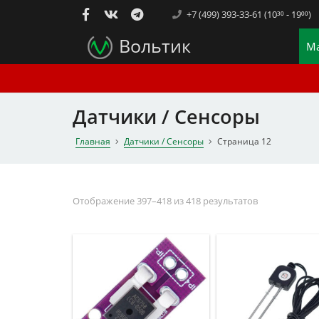
+7 (499) 393-33-61 (10³⁰ - 19⁰⁰)
Вольтик
Ма
Датчики / Сенсоры
Главная
Датчики / Сенсоры
Страница 12
Отображение 397–418 из 418 результатов