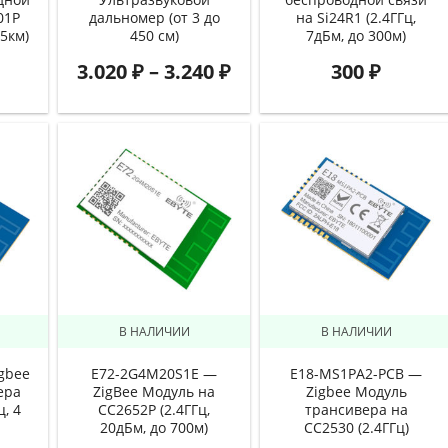
01P
дальномер (от 3 до
на Si24R1 (2.4ГГц,
 5км)
450 см)
7дБм, до 300м)
3.020
₽
–
3.240
₽
300
₽
В НАЛИЧИИ
В НАЛИЧИИ
gbee
E72-2G4M20S1E —
E18-MS1PA2-PCB —
ера
ZigBee Модуль на
Zigbee Модуль
, 4
CC2652P (2.4ГГц,
трансивера на
20дБм, до 700м)
CC2530 (2.4ГГц)