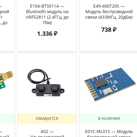
—
E104-BT5011A —
E49-400T20S —
дной
Bluetooth модуль на
Модуль беспроводной
01
nRF52811 (2.4ГГц, до
связи (433МГц, 20дБм)
, до
70м)
738
₽
1.336
₽
ОЖИДАЕТСЯ
В НАЛИЧИИ
—
A02 —
E01C-ML01S — Модуль
дной
Ультразвуковой
беспроводной связи