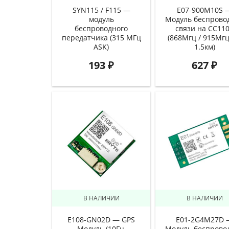
SYN115 / F115 —
E07-900M10S 
модуль
Модуль беспрово
беспроводного
связи на CC11
передатчика (315 МГц
(868Мгц / 915Мгц
ASK)
1.5км)
193
₽
627
₽
В НАЛИЧИИ
В НАЛИЧИИ
E108-GN02D — GPS
E01-2G4M27D 
Модуль (10Гц,
Модуль беспрово