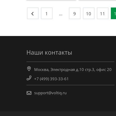
Навигация
1
…
9
10
11
по
записям
Наши контакты
Москва, Электродная д.10 стр.3, офис 20
+7 (499) 393-33-61
support@voltiq.ru