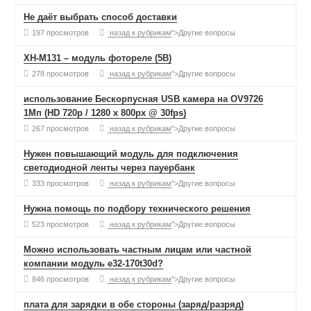
Не даёт выбрать способ доставки
197 просмотров
назад к рубрикам
">Другие вопросы
XH-M131 – модуль фотореле (5В)
278 просмотров
назад к рубрикам
">Другие вопросы
использование Бескорпусная USB камера на OV9726
1Мп (HD 720p / 1280 x 800px @ 30fps)
267 просмотров
назад к рубрикам
">Другие вопросы
Нужен повышающий модуль для подключения
светодиодной ленты через пауербанк
333 просмотров
назад к рубрикам
">Другие вопросы
Нужна помощь по подбору технического решения
523 просмотров
назад к рубрикам
">Другие вопросы
Можно использовать частным лицам или частной
компании модуль e32-170t30d?
846 просмотров
назад к рубрикам
">Другие вопросы
плата для зарядки в обе стороны (заряд/разряд)