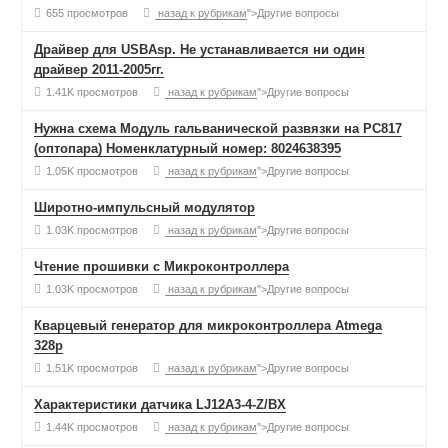
655 просмотров
назад к рубрикам
">Другие вопросы
Драйвер для USBAsp. Не устанавливается ни один
драйвер 2011-2005гг.
1.41K просмотров
назад к рубрикам
">Другие вопросы
Нужна схема Модуль гальванической развязки на PC817
(оптопара) Номенклатурный номер: 8024638395
1.05K просмотров
назад к рубрикам
">Другие вопросы
Широтно-импульсный модулятор
1.03K просмотров
назад к рубрикам
">Другие вопросы
Чтение прошивки с Микроконтроллера
1.03K просмотров
назад к рубрикам
">Другие вопросы
Кварцевый генератор для микроконтроллера Atmega
328p
1.51K просмотров
назад к рубрикам
">Другие вопросы
Характеристики датчика LJ12A3-4-Z/BX
1.44K просмотров
назад к рубрикам
">Другие вопросы