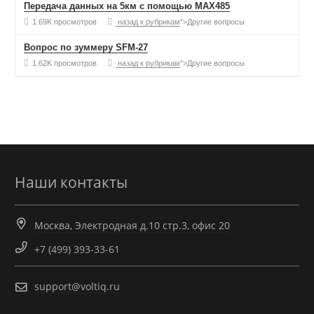
Передача данных на 5км с помощью MAX485
1.69K просмотров
назад к рубрикам
">Другие вопросы
Вопрос по зуммеру SFM-27
1.62K просмотров
назад к рубрикам
">Другие вопросы
Наши контакты
Москва, Электродная д.10 стр.3, офис 20
+7 (499) 393-33-61
support@voltiq.ru