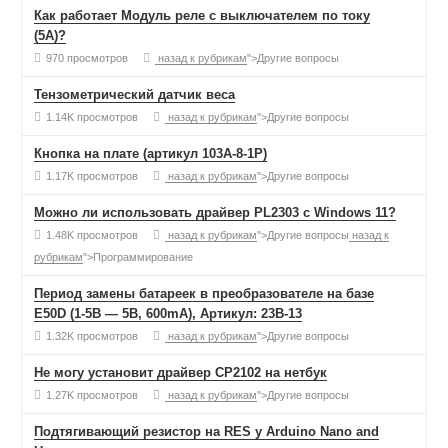
Как работает Модуль реле с выключателем по току
(5А)?
970 просмотров
назад к рубрикам
">Другие вопросы
Тензометрический датчик веса
1.14K просмотров
назад к рубрикам
">Другие вопросы
Кнопка на плате (артикул 103A-8-1P)
1.17K просмотров
назад к рубрикам
">Другие вопросы
Можно ли использовать драйвер PL2303 с Windows 11?
1.48K просмотров
назад к рубрикам
">Другие вопросы
назад к
рубрикам
">Программирование
Период замены батареек в преобразователе на базе
E50D (1-5В — 5В, 600mА), Артикул: 23B-13
1.32K просмотров
назад к рубрикам
">Другие вопросы
Не могу установит драйвер CP2102 на нетбук
1.27K просмотров
назад к рубрикам
">Другие вопросы
Подтягивающий резистор на RES у Arduino Nano and