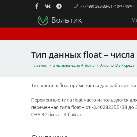
+7 (499) 393-33-61 (10³⁰ - 19⁰⁰)
Вольтик
Ма
Тип данных float – числа
Главная
Энциклопедия Arduino
Arduino IDE – сред
Тип данных float применяется для работы с чис
Переменные типа float часто используются д
переменная типа float – от -3.4028235E+38 до
ОЗУ 32 бита = 4 байта.