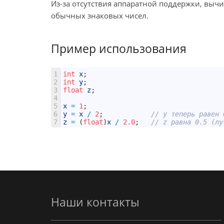
Из-за отсутствия аппаратной поддержки, вычи
обычных знаковых чисел.
Пример использования
1
int
x
;
2
int
y
;
3
float
z
;
4
5
x
=
1
;
6
y
=
x
/
2
;
// y теперь равен 
7
z
=
(
float
)
x
/
2.0
;
// z равна 0.5 (лу
Наши контакты