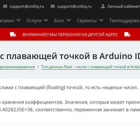
support@voltiq.ru
support@voltiq.ru
Личный кабине
газин
Услуги
Блог
Сервисы
Техподдержк
ВНИМАНИЕ!!! МЫ ПЕРЕЕХАЛИ НА ДРУГОЙ АДРЕС
 с плавающей точкой в Arduino I
а программирования
Тип данных float – числа с плавающей точкой в Ardui
лами с плавающей (floating) точкой, то есть нецелых чисел.
ля хранения коэффициентов. Значения, которые может прин
 3.4028235E+38, соответственно, переменная занимает в пам