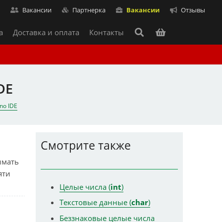
т
Вакансии
Партнерка
Вакансии
Отзывы
а
Доставка и оплата
Контакты
DE
no IDE
Смотрите также
имать
яти
Целые числа (
int
)
Текстовые данные (
char
)
Беззнаковые целые числа