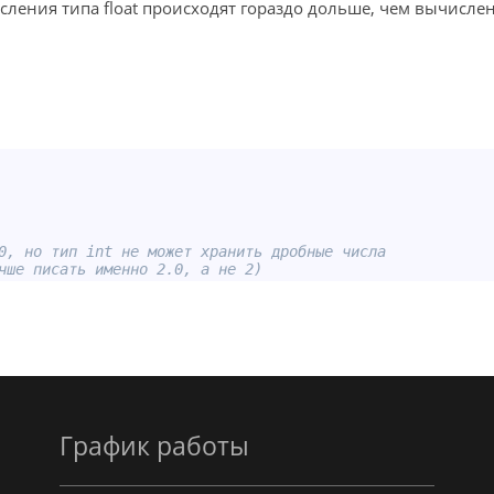
сления типа float происходят гораздо дольше, чем вычисле
0, но тип int не может хранить дробные числа
чше писать именно 2.0, а не 2)
График работы