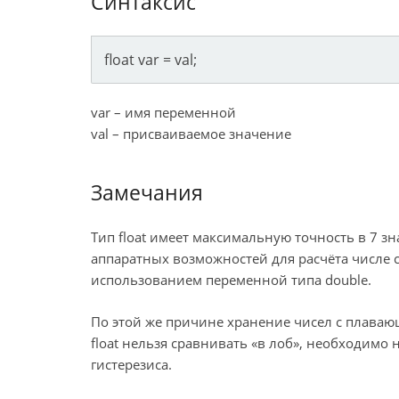
Синтаксис
float var = val;
var – имя переменной
val – присваиваемое значение
Замечания
Тип float имеет максимальную точность в 7 зн
аппаратных возможностей для расчёта числе с
использованием переменной типа double.
По этой же причине хранение чисел с плавающ
float нельзя сравнивать «в лоб», необходимо
гистерезиса.