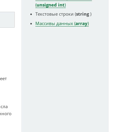
(
unsigned int
)
Текстовые строки (
string
)
Массивы данных (
array
)
еет
исла
нного