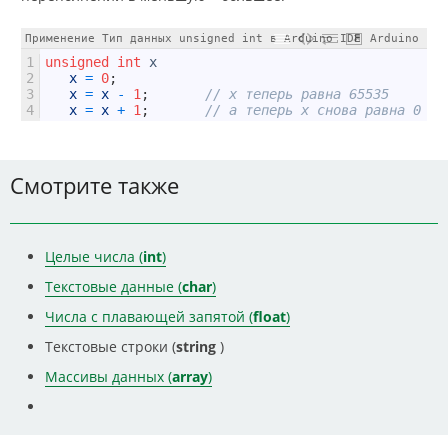
Применение Тип данных unsigned int в Arduino IDE
Arduino
1
unsigned
int
x
2
x
=
0
;
3
x
=
x
-
1
;
// x теперь равна 65535 
4
x
=
x
+
1
;
// а теперь x снова равна 0
Смотрите также
Целые числа (
int
)
Текстовые данные (
char
)
Числа с плавающей запятой (
float
)
Текстовые строки (
string
)
Массивы данных (
array
)