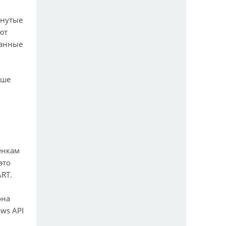
инутые
ют
данные
чше
ёнкам
это
RT.
она
ws API