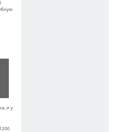
.
жебную
а, и у
 1200