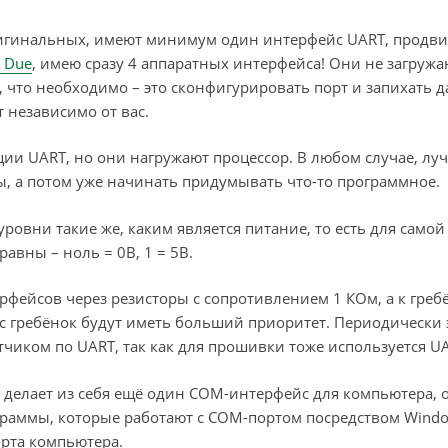
оригинальных, имеют минимум один интерфейс UART, продв
 Due
, имею сразу 4 аппаратных интерфейса! Они не загружа
ё, что необходимо – это сконфигурировать порт и запихать 
 независимо от вас.
ии UART, но они нагружают процессор. В любом случае, лу
, а потом уже начинать придумывать что-то программное.
ровни такие же, каким является питание, то есть для самой
авны – ноль = 0В, 1 = 5В.
фейсов через резисторы с сопротивлением 1 КОм, а к греб
 с гребёнок будут иметь больший приоритет. Периодически 
иком по UART, так как для прошивки тоже используется UA
делает из себя ещё один COM-интерфейс для компьютера, 
ограммы, которые работают с COM-портом посредством Windo
орта компьютера.