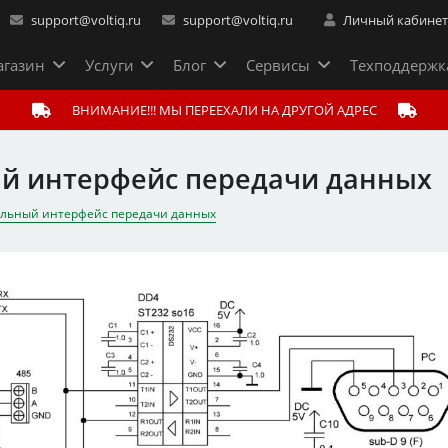
support@voltiq.ru
support@voltiq.ru
Личный кабине
газин
Услуги
Блог
Сервисы
Техподдержк
ВНИМАНИЕ!!! МЫ ПЕРЕЕХАЛИ НА ДРУГОЙ АДРЕС
ый интерфейс передачи данных
ельный интерфейс передачи данных