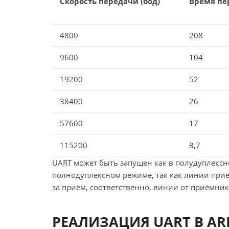
Скорость передачи (бод)
Время пер
4800
208
9600
104
19200
52
38400
26
57600
17
115200
8,7
UART может быть запущен как в полудуплексно
полнодуплексном режиме, так как линии приём
за приём, соответственно, линии от приёмника
РЕАЛИЗАЦИЯ UART В AR