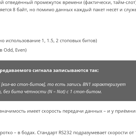
ый отведённый промежуток времени (фактически, тайм-слот)
ется 8 байт, но помимо данных каждый пакет несёт и слу
о использование 1, 1.5, 2 стоповых битов)
в Odd, Even)
редаваемого сигнала записываются так:
 [кол-во стоп-битов], то есть запись 8N1 характеризует
, без бита чётности (N – Not) с 1 стоп-битом.
значимость имеет скорость передачи данных – и у приёмник
оротко – в бодах. Стандарт RS232 подразумевает скорости от