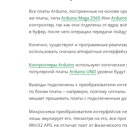
Все платы Arduino, построенные на основе 
же платы, типа
Arduino Mega 2560
Или
Arduino
контроллер, так как они отделены от ядра; вс
в буфер, после чего операции передачи пойдут
Конечно, существуют и программные реализац
использовать сначала аппаратные интерфейсы
Контроллеры Arduino
используют логические у
популярной платы
Arduino UNO
уровни будут р
Выводы подключены к преобразователю интер
по бокам платы – напрямую, поэтому сигналы
мешает прошивать платы с подключенным датч
Микросхема преобразователя интерфейсов не 
лишь эмулирует его. Несмотря на это, все пр
(Win32 API), не отличат порт от физического п