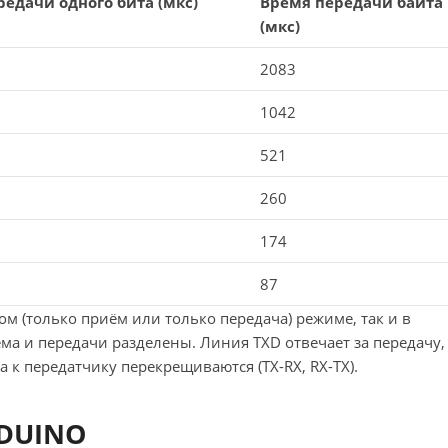
едачи одного бита (мкс)
Время передачи байта
(мкс)
2083
1042
521
260
174
87
м (только приём или только передача) режиме, так и в
а и передачи разделены. Линия TXD отвечает за передачу,
 к передатчику перекрещиваются (TX-RX, RX-TX).
DUINO