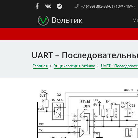
+7 (499) 393-33-61 (10³⁰ - 19⁰⁰)
Вольтик
Ма
UART – Последовательн
Главная
Энциклопедия Arduino
UART – Последоват