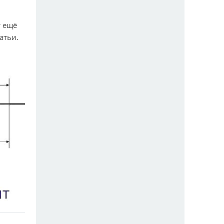
т ещё
атьи.