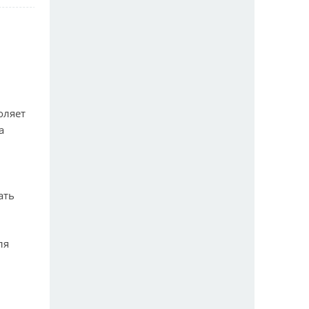
оляет
а
ать
ля