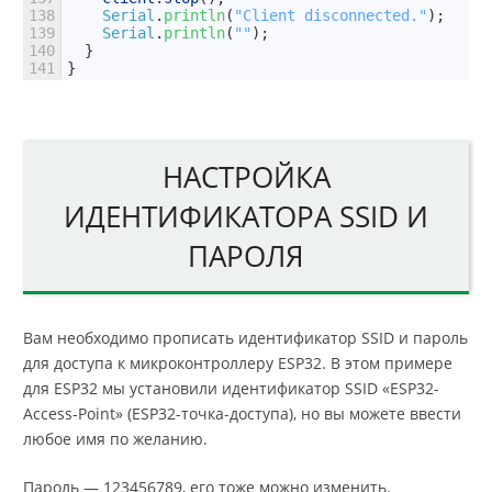
138
Serial
.
println
(
"Client disconnected."
)
;
139
Serial
.
println
(
""
)
;
140
}
141
}
НАСТРОЙКА
ИДЕНТИФИКАТОРА SSID И
ПАРОЛЯ
Вам необходимо прописать идентификатор SSID и пароль
для доступа к микроконтроллеру ESP32. В этом примере
для ESP32 мы установили идентификатор SSID «ESP32-
Access-Point» (ESP32-точка-доступа), но вы можете ввести
любое имя по желанию.
Пароль — 123456789, его тоже можно изменить.