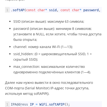
1
.
softAP
(
const
char
*
ssid
,
const
char
*
password
,
in
SSID (описан выше): максимум 63 символа;
password (описан выше): минимум 8 символов;
установите в NULL, если хотите, чтобы точка доступа
была открыта;
channel: номер канала Wi-Fi (1—13);
ssid_hidden: (0 = широковещательный SSID, 1 =
скрытый SSID);
max_connection: максимальное количество
одновременно подключённых клиентов (1—4).
Далее нам нужно вывести в окно последовательного
COM-порта (Serial Monitor) IP-адрес точки доступа,
используя метод softAPIP().
1
IPAddress
IP
=
WiFi
.
softAPIP
(
)
;