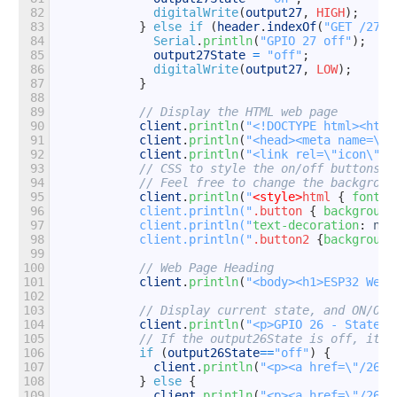
82
digitalWrite
(
output27
,
HIGH
)
;
83
}
else
if
(
header
.
indexOf
(
"GET /27/o
84
Serial
.
println
(
"GPIO 27 off"
)
;
85
output27State
=
"off"
;
86
digitalWrite
(
output27
,
LOW
)
;
87
}
88
89
// Display the HTML web page
90
client
.
println
(
"<!DOCTYPE html><html
91
client
.
println
(
"<head><meta name=\"v
92
client
.
println
(
"<link rel=\"icon\" h
93
// CSS to style the on/off buttons 
94
// Feel free to change the backgroun
95
client
.
println
(
"
<style>
html 
{
font-f
96
            client.println("
.button 
{
background
97
            client.println("
text-decoration
:
non
98
            client.println("
.button2 
{
background
99
100
// Web Page Heading
101
client
.
println
(
"<body><h1>ESP32 Web 
102
103
// Display current state, and ON/OFF
104
client
.
println
(
"<p>GPIO 26 - State "
105
// If the output26State is off, it d
106
if
(
output26State
==
"off"
)
{
107
client
.
println
(
"<p><a href=\"/26/o
108
}
else
{
109
client
.
println
(
"<p><a href=\"/26/o