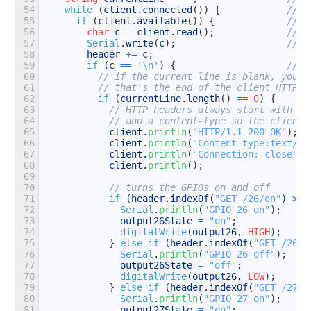
54
while
(
client
.
connected
(
)
)
{
// l
55
if
(
client
.
available
(
)
)
{
// i
56
char
c
=
client
.
read
(
)
;
// r
57
Serial
.
write
(
c
)
;
// p
58
header
+=
c
;
59
if
(
c
==
'\n'
)
{
// i
60
// if the current line is blank, you g
61
// that's the end of the client HTTP r
62
if
(
currentLine
.
length
(
)
==
0
)
{
63
// HTTP headers always start with a 
64
// and a content-type so the client 
65
client
.
println
(
"HTTP/1.1 200 OK"
)
;
66
client
.
println
(
"Content-type:text/ht
67
client
.
println
(
"Connection: close"
)
;
68
client
.
println
(
)
;
69
70
// turns the GPIOs on and off
71
if
(
header
.
indexOf
(
"GET /26/on"
)
>=
72
Serial
.
println
(
"GPIO 26 on"
)
;
73
output26State
=
"on"
;
74
digitalWrite
(
output26
,
HIGH
)
;
75
}
else
if
(
header
.
indexOf
(
"GET /26/o
76
Serial
.
println
(
"GPIO 26 off"
)
;
77
output26State
=
"off"
;
78
digitalWrite
(
output26
,
LOW
)
;
79
}
else
if
(
header
.
indexOf
(
"GET /27/o
80
Serial
.
println
(
"GPIO 27 on"
)
;
81
output27State
=
"on"
;