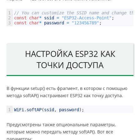
1
// You can customize the SSID name and change the 
2
const
char
*
ssid
=
"ESP32-Access-Point"
;
3
const
char
*
password
=
"123456789"
;
НАСТРОЙКА ESP32 КАК
ТОЧКИ ДОСТУПА
В функции setup() есть фрагмент, в котором с помощью
метода softAP() настраивают ESP32 как точку доступа.
1
WiFi
.
softAP
(
ssid
,
password
)
;
Предусмотрены также опциональные параметры,
которые можно передать методу softAP(). Вот все
параметры: