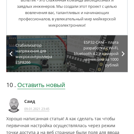
Вольтик - это слаженная команда амбициозных и
заядлых инженеров. Мы создали этот проект с целью
вовлечения вас, талантливых и начинающих
профессионалов, в увлекательный мир мейкерской
микроэлектроники!
ESP32-CAM – плата
Стабилизатор
разработки с Wi-Fi,
напряжения для
bluetooth 4.2 и камерой
микроконтроллера
менее чем за 1000
ESP8266
рублей
10
комментариев
.
Оставить новый
Саид
09.01.2021 23:45
Хорошо написанная статья! А как сделать так чтобы
первичная настройка осуществлялась через режим
точки доступа а на веб странице были поля для ввода