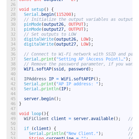
26
27
void
setup
(
)
{
28
Serial
.
begin
(
115200
)
;
29
// Initialize the output variables as outputs
30
pinMode
(
output26
,
OUTPUT
)
;
31
pinMode
(
output27
,
OUTPUT
)
;
32
// Set outputs to LOW
33
digitalWrite
(
output26
,
LOW
)
;
34
digitalWrite
(
output27
,
LOW
)
;
35
36
// Connect to Wi-Fi network with SSID and pass
37
Serial
.
print
(
"Setting AP (Access Point)…"
)
;
38
// Remove the password parameter, if you want 
39
WiFi
.
softAP
(
ssid
,
password
)
;
40
41
IPAddress
IP
=
WiFi
.
softAPIP
(
)
;
42
Serial
.
print
(
"AP IP address: "
)
;
43
Serial
.
println
(
IP
)
;
44
45
server
.
begin
(
)
;
46
}
47
48
void
loop
(
)
{
49
WiFiClient
client
=
server
.
available
(
)
;
// L
50
51
if
(
client
)
{
// I
52
Serial
.
println
(
"New Client."
)
;
// p
53
String
currentLine
=
""
;
// m