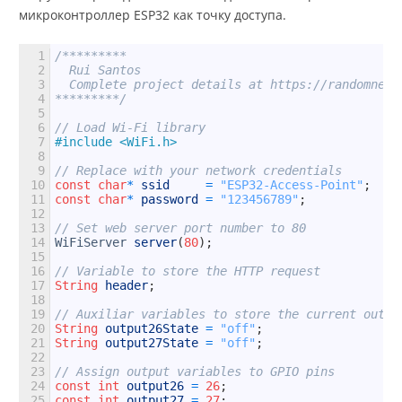
микроконтроллер ESP32 как точку доступа.
1
/*********
2
  Rui Santos
3
  Complete project details at https://randomnerd
4
*********/
5
6
// Load Wi-Fi library
7
#include <WiFi.h>
8
9
// Replace with your network credentials
10
const
char
*
ssid
=
"ESP32-Access-Point"
;
11
const
char
*
password
=
"123456789"
;
12
13
// Set web server port number to 80
14
WiFiServer
server
(
80
)
;
15
16
// Variable to store the HTTP request
17
String
header
;
18
19
// Auxiliar variables to store the current outpu
20
String
output26State
=
"off"
;
21
String
output27State
=
"off"
;
22
23
// Assign output variables to GPIO pins
24
const
int
output26
=
26
;
25
const
int
output27
=
27
;