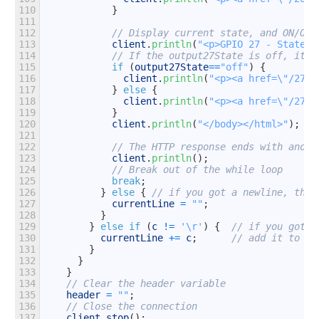
110
}
111
112
// Display current state, and ON/OFF
113
client
.
println
(
"<p>GPIO 27 - State "
114
// If the output27State is off, it d
115
if
(
output27State
==
"off"
)
{
116
client
.
println
(
"<p><a href=\"/27/o
117
}
else
{
118
client
.
println
(
"<p><a href=\"/27/o
119
}
120
client
.
println
(
"</body></html>"
)
;
121
122
// The HTTP response ends with anoth
123
client
.
println
(
)
;
124
// Break out of the while loop
125
break
;
126
}
else
{
// if you got a newline, then
127
currentLine
=
""
;
128
}
129
}
else
if
(
c
!=
'\r'
)
{
// if you got a
130
currentLine
+=
c
;
// add it to th
131
}
132
}
133
}
134
// Clear the header variable
135
header
=
""
;
136
// Close the connection
137
client
.
stop
(
)
;