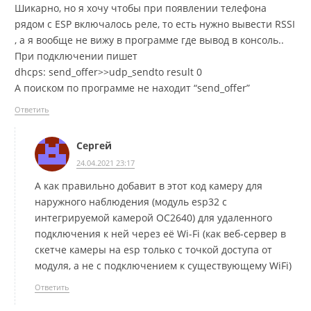
Шикарно, но я хочу чтобы при появлении телефона
рядом с ESP включалось реле, то есть нужно вывести RSSI
, а я вообще не вижу в программе где вывод в консоль..
При подключении пишет
dhcps: send_offer>>udp_sendto result 0
А поиском по программе не находит “send_offer”
Ответить
Сергей
24.04.2021 23:17
А как правильно добавит в этот код камеру для
наружного наблюдения (модуль esp32 с
интегрируемой камерой OC2640) для удаленного
подключения к ней через её Wi-Fi (как веб-сервер в
скетче камеры на esp только с точкой доступа от
модуля, а не с подключением к существующему WiFi)
Ответить