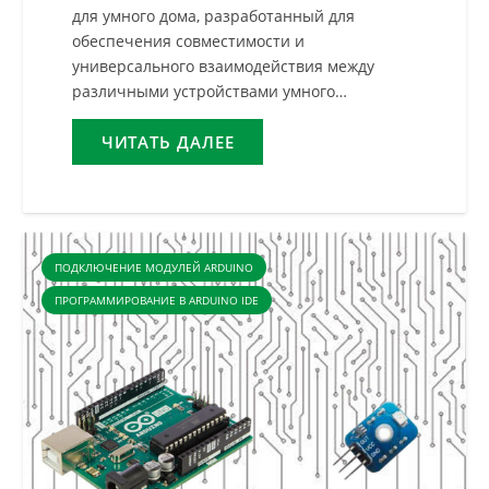
для умного дома, разработанный для
обеспечения совместимости и
универсального взаимодействия между
различными устройствами умного…
ЧИТАТЬ ДАЛЕЕ
ПОДКЛЮЧЕНИЕ МОДУЛЕЙ ARDUINO
ПРОГРАММИРОВАНИЕ В ARDUINO IDE