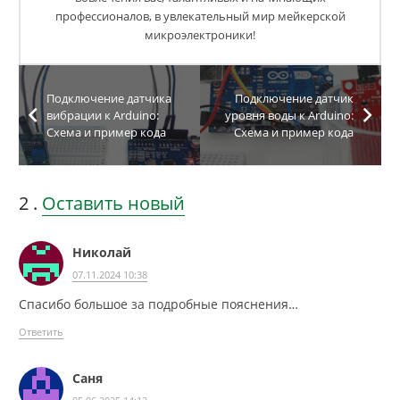
профессионалов, в увлекательный мир мейкерской
микроэлектроники!
Подключение датчика
Подключение датчик
вибрации к Arduino:
уровня воды к Arduino:
Схема и пример кода
Схема и пример кода
2
комментария
.
Оставить новый
Николай
07.11.2024 10:38
Спасибо большое за подробные пояснения…
Ответить
Саня