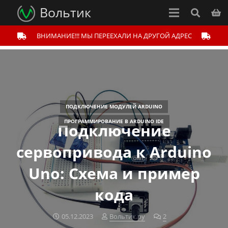
Вольтик
ВНИМАНИЕ!!! МЫ ПЕРЕЕХАЛИ НА ДРУГОЙ АДРЕС
ПОДКЛЮЧЕНИЕ МОДУЛЕЙ ARDUINO
ПРОГРАММИРОВАНИЕ В ARDUINO IDE
Подключение
сервопривода к Arduino
Uno: Схема и пример
кода
05.12.2023
Вольтик.ру
2
комментария