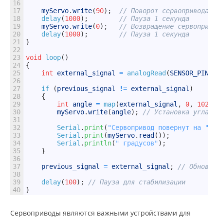
16
17
myServo
.
write
(
90
)
;
// Поворот сервопривода н
18
delay
(
1000
)
;
// Пауза 1 секунда
19
myServo
.
write
(
0
)
;
// Возвращение сервоприво
20
delay
(
1000
)
;
// Пауза 1 секунда
21
}
22
23
void
loop
(
)
24
{
25
int
external_signal
=
analogRead
(
SENSOR_PIN
)
;
26
27
if
(
previous_signal
!=
external_signal
)
28
{
29
int
angle
=
map
(
external_signal
,
0
,
1023
,
30
myServo
.
write
(
angle
)
;
// Установка угла п
31
32
Serial
.
print
(
"Сервопривод повернут на "
)
;
33
Serial
.
print
(
myServo
.
read
(
)
)
;
34
Serial
.
println
(
" градусов"
)
;
35
}
36
37
previous_signal
=
external_signal
;
// Обновле
38
39
delay
(
100
)
;
// Пауза для стабилизации
40
}
Сервоприводы являются важными устройствами для