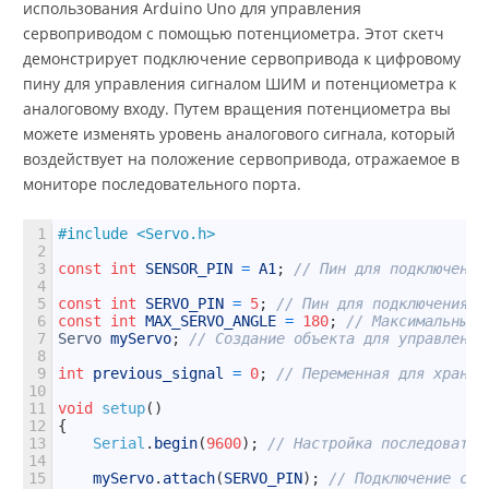
использования Arduino Uno для управления
сервоприводом с помощью потенциометра. Этот скетч
демонстрирует подключение сервопривода к цифровому
пину для управления сигналом ШИМ и потенциометра к
аналоговому входу. Путем вращения потенциометра вы
можете изменять уровень аналогового сигнала, который
воздействует на положение сервопривода, отражаемое в
мониторе последовательного порта.
1
#include <Servo.h>
2
3
const
int
SENSOR_PIN
=
A1
;
// Пин для подключения
4
5
const
int
SERVO_PIN
=
5
;
// Пин для подключения с
6
const
int
MAX_SERVO_ANGLE
=
180
;
// Максимальный 
7
Servo
myServo
;
// Создание объекта для управления
8
9
int
previous_signal
=
0
;
// Переменная для хранен
10
11
void
setup
(
)
12
{
13
Serial
.
begin
(
9600
)
;
// Настройка последовател
14
15
myServo
.
attach
(
SERVO_PIN
)
;
// Подключение сер