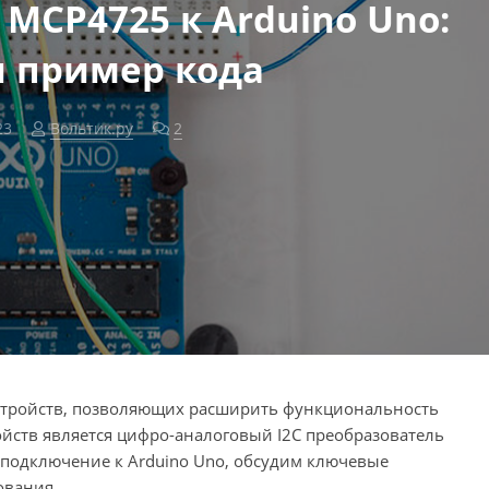
MCP4725 к Arduino Uno:
и пример кода
23
Вольтик.ру
2
комментария
устройств, позволяющих расширить функциональность
ойств является цифро-аналоговый I2C преобразователь
 подключение к Arduino Uno, обсудим ключевые
ования.