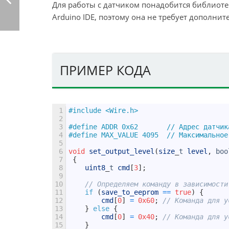
Для работы с датчиком понадобится библиот
Arduino IDE, поэтому она не требует дополнит
ПРИМЕР КОДА
1
#include <Wire.h>
2
3
#define ADDR 0x62       // Адрес датчик
4
#define MAX_VALUE 4095  // Максимальное
5
6
void
set_output_level
(
size
_
t
level
,
boo
7
{
8
uint8
_
t
cmd
[
3
]
;
9
10
// Определяем команду в зависимости
11
if
(
save_to_eeprom
==
true
)
{
12
cmd
[
0
]
=
0x60
;
// Команда для у
13
}
else
{
14
cmd
[
0
]
=
0x40
;
// Команда для у
15
}