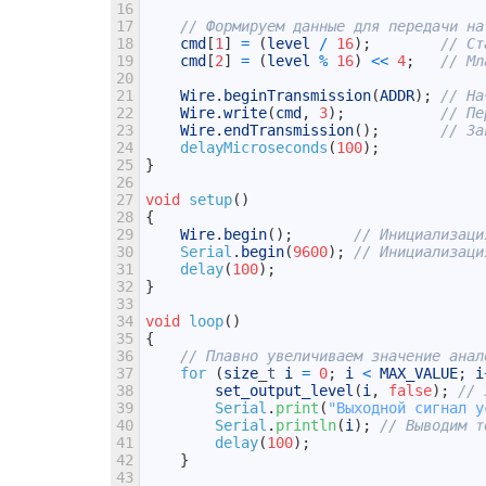
16
17
// Формируем данные для передачи на
18
cmd
[
1
]
=
(
level
/
16
)
;
// Ст
19
cmd
[
2
]
=
(
level
%
16
)
<<
4
;
// Мл
20
21
Wire
.
beginTransmission
(
ADDR
)
;
// На
22
Wire
.
write
(
cmd
,
3
)
;
// Пе
23
Wire
.
endTransmission
(
)
;
// За
24
delayMicroseconds
(
100
)
;
25
}
26
27
void
setup
(
)
28
{
29
Wire
.
begin
(
)
;
// Инициализаци
30
Serial
.
begin
(
9600
)
;
// Инициализаци
31
delay
(
100
)
;
32
}
33
34
void
loop
(
)
35
{
36
// Плавно увеличиваем значение анал
37
for
(
size
_
t
i
=
0
;
i
<
MAX_VALUE
;
i
38
set_output_level
(
i
,
false
)
;
// 
39
Serial
.
print
(
"Выходной сигнал у
40
Serial
.
println
(
i
)
;
// Выводим т
41
delay
(
100
)
;
42
}
43