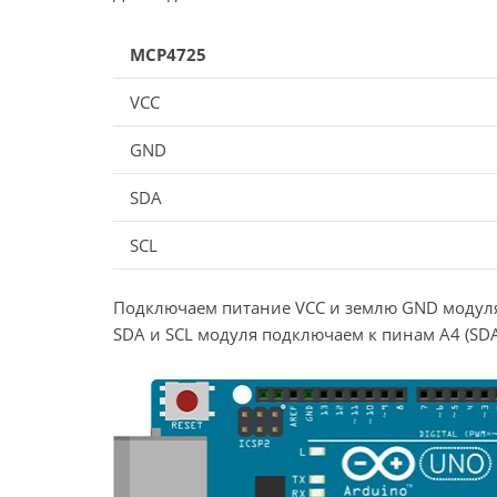
MCP4725
VCC
GND
SDA
SCL
Подключаем питание VCC и землю GND модуля
SDA и SCL модуля подключаем к пинам A4 (SDA)