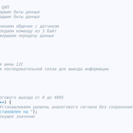
 ЦАП
аршие биты данных
адшие биты данных 
чинаем общение с датчиком
редаем команду из 3 байт
вершаем передачу данных
я шины I2C
я последовательной связи для вывода информации
огового выхода от 0 до 4095
++
)
{
Устанавливаем уровень аналогового сигнала без сохранения
становлен на "
)
;
екущее значение