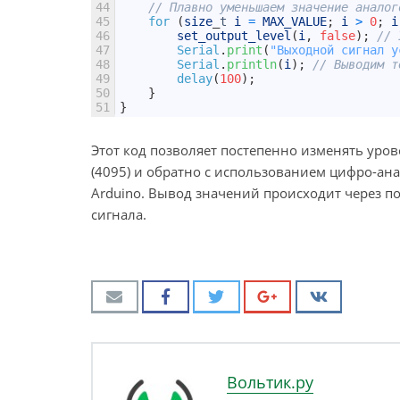
44
// Плавно уменьшаем значение аналог
45
for
(
size
_
t
i
=
MAX_VALUE
;
i
>
0
;
i
46
set_output_level
(
i
,
false
)
;
// 
47
Serial
.
print
(
"Выходной сигнал у
48
Serial
.
println
(
i
)
;
// Выводим т
49
delay
(
100
)
;
50
}
51
}
Этот код позволяет постепенно изменять уров
(4095) и обратно с использованием цифро-ан
Arduino. Вывод значений происходит через 
сигнала.
Вольтик.ру