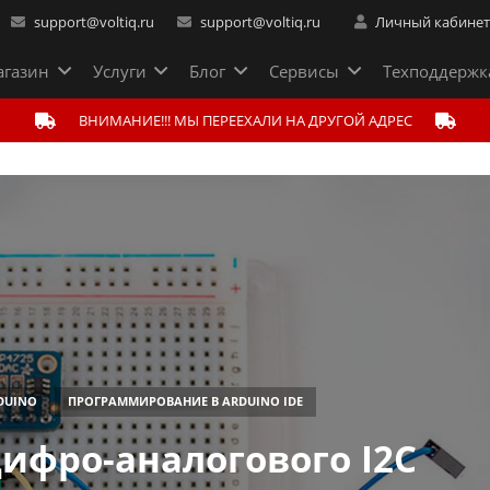
support@voltiq.ru
support@voltiq.ru
Личный кабине
газин
Услуги
Блог
Сервисы
Техподдержк
ВНИМАНИЕ!!! МЫ ПЕРЕЕХАЛИ НА ДРУГОЙ АДРЕС
DUINO
ПРОГРАММИРОВАНИЕ В ARDUINO IDE
ифро-аналогового I2C