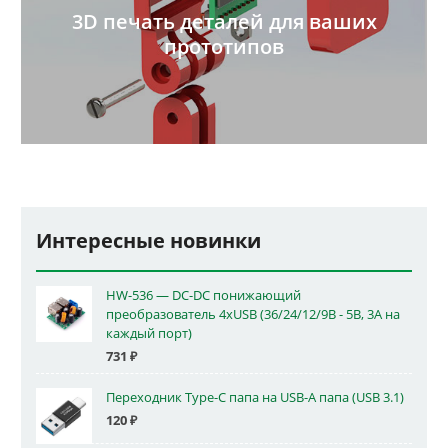
3D печать деталей для ваших
прототипов
Интересные новинки
HW-536 — DC-DC понижающий
преобразователь 4xUSB (36/24/12/9В - 5В, 3А на
каждый порт)
731
₽
Переходник Type-C папа на USB-A папа (USB 3.1)
120
₽