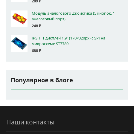
289
₽
Модуль аналогового джойстика (5 кнопок, 1
аналоговый порт)
248
₽
IPS TFT дисплей 1.9" (170×320px) с SPI на
микросхеме ST7789
688
₽
Популярное в блоге
Наши контакты