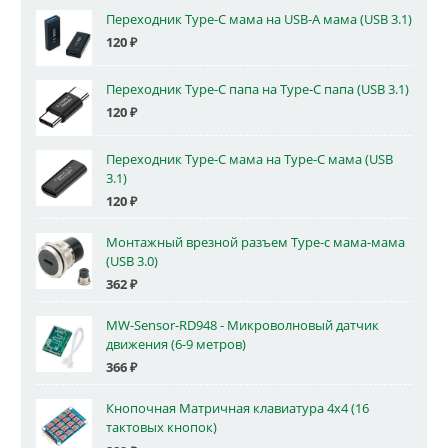
Переходник Type-C мама на USB-A мама (USB 3.1)
120
₽
Переходник Type-C папа на Type-C папа (USB 3.1)
120
₽
Переходник Type-C мама на Type-C мама (USB
3.1)
120
₽
Монтажный врезной разъем Type-c мама-мама
(USB 3.0)
362
₽
MW-Sensor-RD948 - Микроволновый датчик
движения (6-9 метров)
366
₽
Кнопочная Матричная клавиатура 4x4 (16
тактовых кнопок)