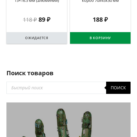
15×16.5 мм (алюминий)
короб 70х45х30 мм
89
₽
188
₽
118
₽
ОЖИДАЕТСЯ
В КОРЗИНУ
Поиск товаров
Поиск
ПОИСК
товаров