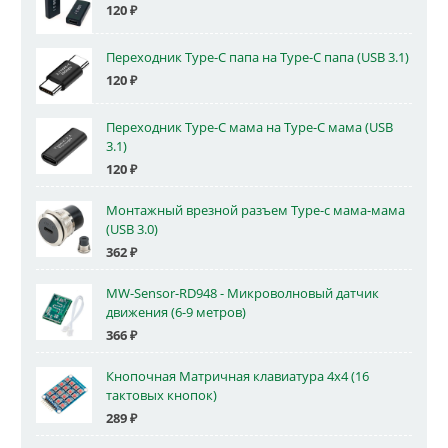
120
₽
Переходник Type-C папа на Type-C папа (USB 3.1)
120
₽
Переходник Type-C мама на Type-C мама (USB
3.1)
120
₽
Монтажный врезной разъем Type-c мама-мама
(USB 3.0)
362
₽
MW-Sensor-RD948 - Микроволновый датчик
движения (6-9 метров)
366
₽
Кнопочная Матричная клавиатура 4x4 (16
тактовых кнопок)
289
₽