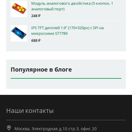
Модуль аналогового джойстика (5 кнопок, 1
аналоговый порт)
248
₽
IPS TFT дисплей 1.9" (170×320px) с SPI на
микросхеме ST7789
688
₽
Популярное в блоге
Наши контакты
Москва, Электродная д.10 стр.3, офис 20