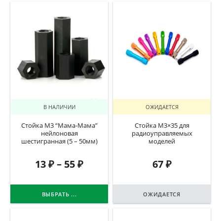
В НАЛИЧИИ
ОЖИДАЕТСЯ
Стойка М3 “Мама-Мама”
Стойка М3×35 для
нейлоновая
радиоуправляемых
шестигранная (5 – 50мм)
моделей
13
₽
–
55
₽
67
₽
ВЫБРАТЬ ...
ОЖИДАЕТСЯ