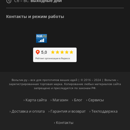
Сб – Вс:
Выходные дни
Контакты и режим работы
Вольтик.ру – все для прототипов ваших идей | © 2016 – 2024 | Вольтик –
зарегистрированная торговая марка. Копирование любых материалов сайта
запрещено и преследуется по законам РФ.
› Карта сайта
› Магазин
› Блог
› Сервисы
› Доставка и оплата
› Гарантия и возврат
› Техподдержка
› Контакты