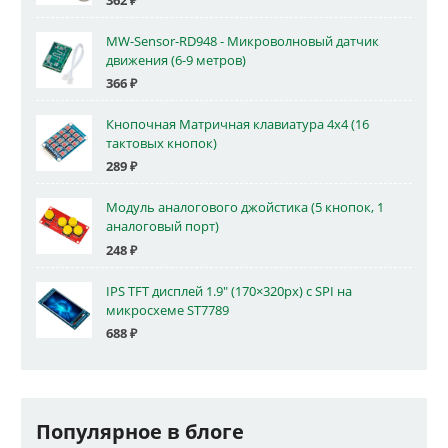
362
₽
MW-Sensor-RD948 - Микроволновый датчик
движения (6-9 метров)
366
₽
Кнопочная Матричная клавиатура 4x4 (16
тактовых кнопок)
289
₽
Модуль аналогового джойстика (5 кнопок, 1
аналоговый порт)
248
₽
IPS TFT дисплей 1.9" (170×320px) с SPI на
микросхеме ST7789
688
₽
Популярное в блоге