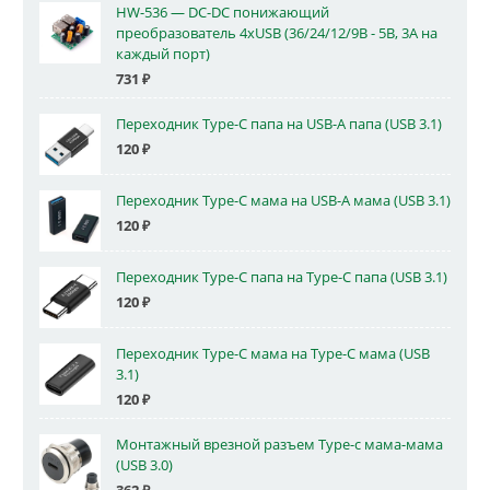
HW-536 — DC-DC понижающий
преобразователь 4xUSB (36/24/12/9В - 5В, 3А на
каждый порт)
731
₽
Переходник Type-C папа на USB-A папа (USB 3.1)
120
₽
Переходник Type-C мама на USB-A мама (USB 3.1)
120
₽
Переходник Type-C папа на Type-C папа (USB 3.1)
120
₽
Переходник Type-C мама на Type-C мама (USB
3.1)
120
₽
Монтажный врезной разъем Type-c мама-мама
(USB 3.0)