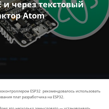
E и через текстовый
актор Atom
19
Вольтик.ру
1
комментарий
кроконтроллером ESP32 рекомендовалось использовать
ования плат разработчика на ESP32.
dows это несколько замысловато — устанавливать