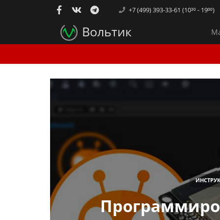
+7 (499) 393-33-61 (10³⁰ - 19⁰⁰)
Вольтик
Ма
ИНСТРУ
Программиров