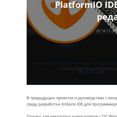
PlatformIO ID
ред
14.11.20
В предыдущих проектах и руководствах с ми
среду разработки Arduino IDE для программир
Однако для некоторых компьютеров с ОС Win