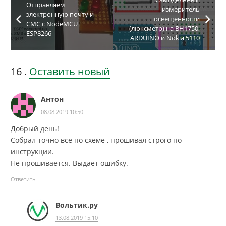
Отправляем
измеритель
электронную почту и
освещённости
СМС с NodeMCU
(люксметр) на BH1750,
ESP8266
ARDUINO и Nokia 5110
16
комментариев
.
Оставить новый
Антон
08.08.2019 10:50
Добрый день!
Собрал точно все по схеме , прошивал строго по
инструкции.
Не прошивается. Выдает ошибку.
Ответить
Вольтик.ру
13.08.2019 15:10