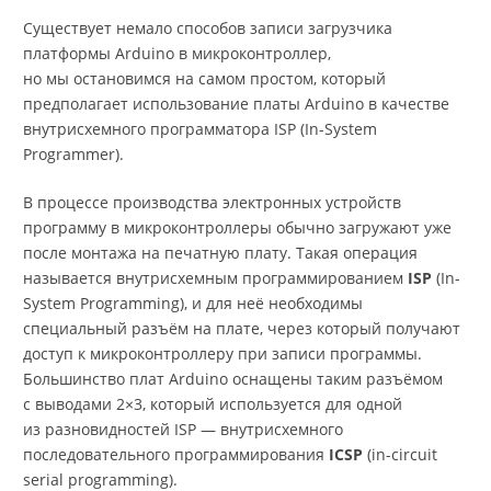
Существует немало способов записи загрузчика
платформы Arduino в микроконтроллер,
но мы остановимся на самом простом, который
предполагает использование платы Arduino в качестве
внутрисхемного программатора ISP (In-System
Programmer).
В процессе производства электронных устройств
программу в микроконтроллеры обычно загружают уже
после монтажа на печатную плату. Такая операция
называется внутрисхемным программированием
ISP
(In-
System Programming), и для неё необходимы
специальный разъём на плате, через который получают
доступ к микроконтроллеру при записи программы.
Большинство плат Arduino оснащены таким разъёмом
с выводами 2×3, который используется для одной
из разновидностей ISP — внутрисхемного
последовательного программирования
ICSP
(in-circuit
serial programming).