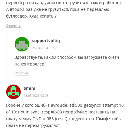
первый раз из ардуины скетч грузиться в мк и работает.
А второй раз уже не грузиться, пока не перезалью
бутлоадер. Куда копать ?
Ответить
supportvoltiq
25.04.2024 15:57
Здравствуйте, каким способом вы загружаете скетч
на контроллер?
Ответить
Smim
13.05.2026 08:03
короче у кого ошибка avrdude: stk500_getsync() attempt 10
of 10: not in sync: resp=0x03 попробуйте поставить на
плату между GND и RES (reset) конденсатор 10мкф чтобы
плата не перезагружаласт