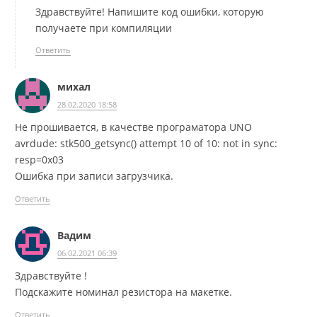
Здравствуйте! Напишите код ошибки, которую
получаете при компиляции
Ответить
михал
28.02.2020 18:58
Не прошивается, в качестве програматора UNO
avrdude: stk500_getsync() attempt 10 of 10: not in sync:
resp=0x03
Ошибка при записи загрузчика.
Ответить
Вадим
06.02.2021 06:39
Здравствуйте !
Подскажите номинал резистора на макетке.
Ответить