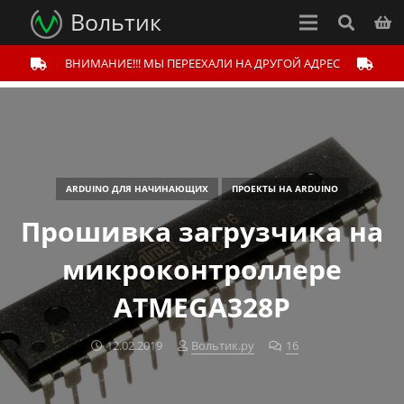
Вольтик
ВНИМАНИЕ!!! МЫ ПЕРЕЕХАЛИ НА ДРУГОЙ АДРЕС
ARDUINO ДЛЯ НАЧИНАЮЩИХ
ПРОЕКТЫ НА ARDUINO
Прошивка загрузчика на
микроконтроллере
ATMEGA328P
12.02.2019
Вольтик.ру
16
комментариев