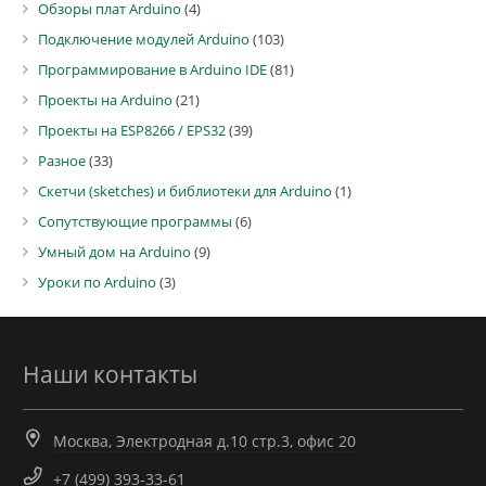
Обзоры плат Arduino
(4)
Подключение модулей Arduino
(103)
Программирование в Arduino IDE
(81)
Проекты на Arduino
(21)
Проекты на ESP8266 / EPS32
(39)
Разное
(33)
Скетчи (sketches) и библиотеки для Arduino
(1)
Сопутствующие программы
(6)
Умный дом на Arduino
(9)
Уроки по Arduino
(3)
Наши контакты
Москва, Электродная д.10 стр.3, офис 20
+7 (499) 393-33-61