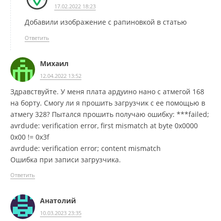
17.02.2022 18:23
Добавили изображение с рапиновкой в статью
Ответить
Михаил
12.04.2022 13:52
Здравствуйте. У меня плата ардуино нано с атмегой 168
на борту. Смогу ли я прошить загрузчик с ее помощью в
атмегу 328? Пытался прошить получаю ошибку: ***failed;
avrdude: verification error, first mismatch at byte 0x0000
0x00 != 0x3f
avrdude: verification error; content mismatch
Ошибка при записи загрузчика.
Ответить
Анатолий
10.03.2023 23:35