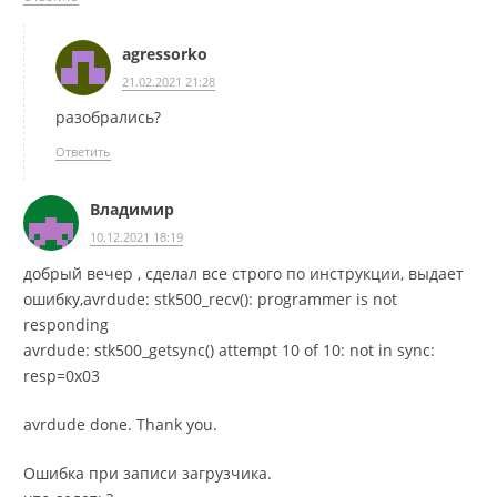
agressorko
21.02.2021 21:28
разобрались?
Ответить
Владимир
10.12.2021 18:19
добрый вечер , сделал все строго по инструкции, выдает
ошибку,avrdude: stk500_recv(): programmer is not
responding
avrdude: stk500_getsync() attempt 10 of 10: not in sync:
resp=0x03
avrdude done. Thank you.
Ошибка при записи загрузчика.