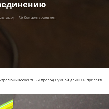
соединению
льтик.ру
Комментариев нет
электролюминесцентный провод нужной длины и припаять