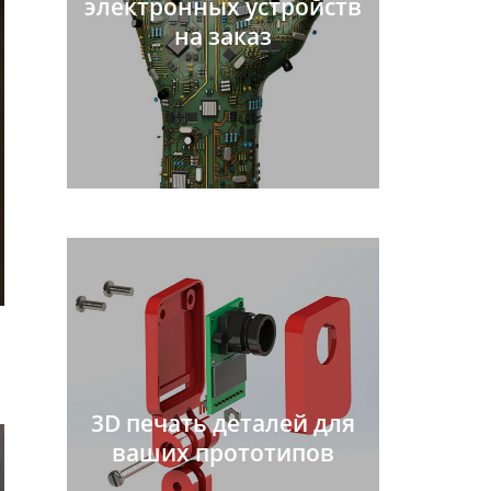
электронных устройств
на заказ
3D печать деталей для
ваших прототипов