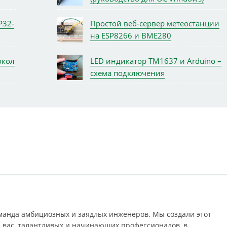
P32-
Простой веб-сервер метеостанции
на ESP8266 и BME280
окол
LED индикатор TM1637 и Arduino –
схема подключения
оманда амбициозных и заядлых инженеров. Мы создали этот
 вас, талантливых и начинающих профессионалов, в