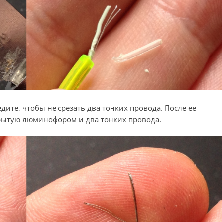
ите, чтобы не срезать два тонких провода. После её
рытую люминофором и два тонких провода.