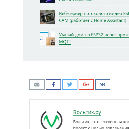
Веб-сервер потокового видео ES
CAM (работает с Home Assistant)
Умный дом на ESP32 через прот
MQTT
Вольтик.ру
Вольтик - это слаженная к
проект с целью вовлечения