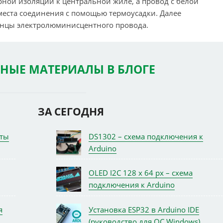
рной изоляции к центральной жиле, а провод с белой
места соединения с помощью термоусадки. Далее
онцы электролюминисцентного провода.
НЫЕ МАТЕРИАЛЫ В БЛОГЕ
ЗА СЕГОДНЯ
иты
DS1302 – схема подключения к
Arduino
OLED I2C 128 x 64 px – схема
подключения к Arduino
я
Установка ESP32 в Arduino IDE
(руководство для ОС Windows)