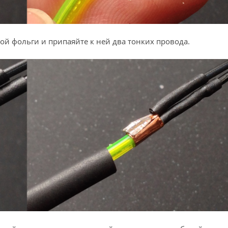
й фольги и припаяйте к ней два тонких провода.