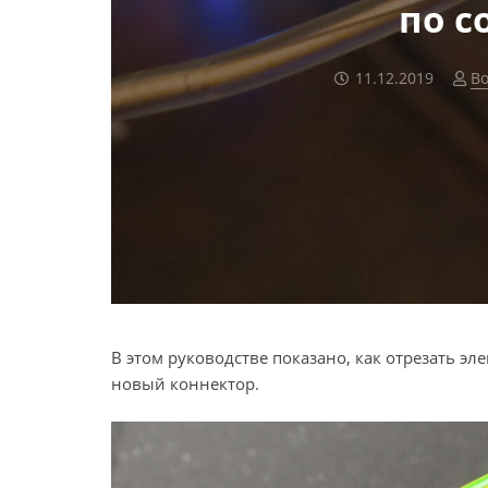
по 
11.12.2019
Во
В этом руководстве показано, как отрезать 
новый коннектор.