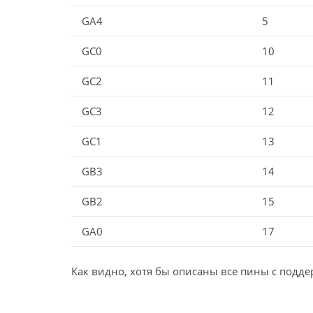
GA4
5
GC0
10
GC2
11
GC3
12
GC1
13
GB3
14
GB2
15
GA0
17
Как видно, хотя бы описаны все пины с подд