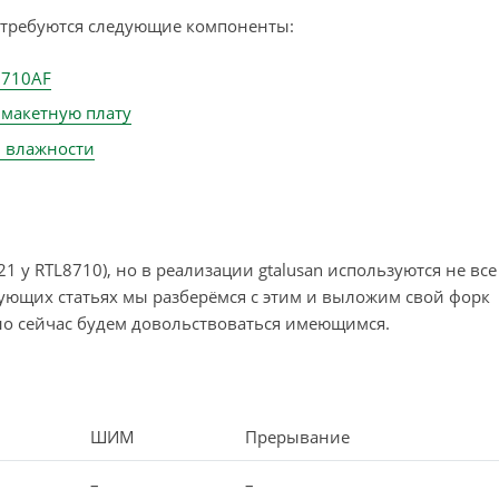
потребуются следующие компоненты:
8710AF
 макетную плату
и влажности
21 у RTL8710), но в реализации gtalusan используются не все
дующих статьях мы разберёмся с этим и выложим свой форк
но сейчас будем довольствоваться имеющимся.
ШИМ
Прерывание
–
–