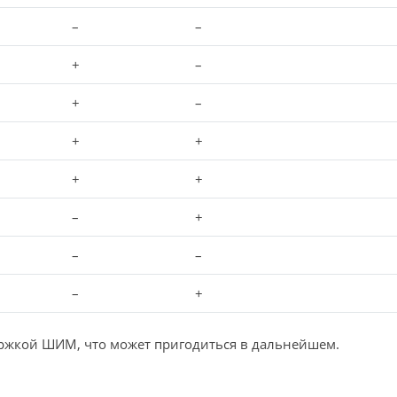
–
–
+
–
+
–
+
+
+
+
–
+
–
–
–
+
ержкой ШИМ, что может пригодиться в дальнейшем.