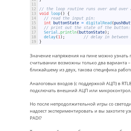
11
12
// the loop routine runs over and over 
13
void
loop
(
)
{
14
// read the input pin:
15
int
buttonState
=
digitalRead
(
pushBut
16
// print out the state of the button:
17
Serial
.
println
(
buttonState
)
;
18
delay
(
1
)
;
// delay in between 
19
}
Значение напряжения на пине можно узнать пр
считывании возможны только два варианта – 
ближайшему из двух, такова специфика рабо
Аналоговых входов (с поддержкой АЦП) в RTL8
подключать внешний АЦП или микроконтролл
Но после непродолжительной игры со светод
надоест экспериментировать и вы захотите у
PADI?