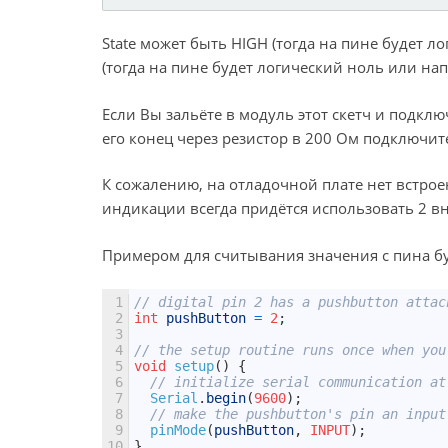
State может быть HIGH (тогда на пине будет 
(тогда на пине будет логический ноль или на
Если Вы зальёте в модуль этот скетч и подклю
его конец через резистор в 200 Ом подключите
К сожалению, на отладочной плате нет встрое
индикации всегда придётся использовать 2 в
Примером для считывания значения с пина буде
1
// digital pin 2 has a pushbutton attac
2
int
pushButton
=
2
;
3
4
// the setup routine runs once when you
5
void
setup
(
)
{
6
// initialize serial communication at
7
Serial
.
begin
(
9600
)
;
8
// make the pushbutton's pin an input
9
pinMode
(
pushButton
,
INPUT
)
;
10
}