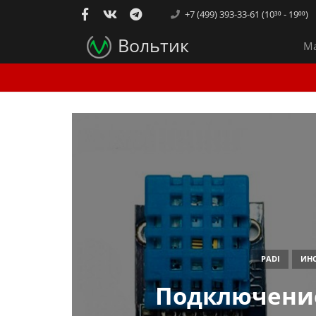
+7 (499) 393-33-61 (10³⁰ - 19⁰⁰)
Вольтик
Ма
PADI
ИНС
Подключение