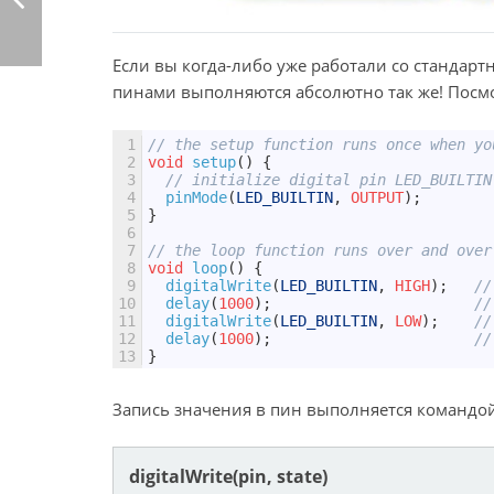
Если вы когда-либо уже работали со стандарт
пинами выполняются абсолютно так же! Посмо
1
// the setup function runs once when yo
2
void
setup
(
)
{
3
// initialize digital pin LED_BUILTIN
4
pinMode
(
LED_BUILTIN
,
OUTPUT
)
;
5
}
6
7
// the loop function runs over and over
8
void
loop
(
)
{
9
digitalWrite
(
LED_BUILTIN
,
HIGH
)
;
//
10
delay
(
1000
)
;
//
11
digitalWrite
(
LED_BUILTIN
,
LOW
)
;
//
12
delay
(
1000
)
;
//
13
}
Запись значения в пин выполняется командо
digitalWrite(pin, state)