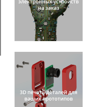
электронных устройств
на заказ
3D печать деталей для
ваших прототипов