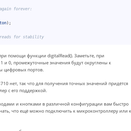
again forever:
ton
)
;
reads for stability
и помощи функции digitalRead(). Заметьте, при
1 и 0, промежуточные значения будут округлены к
ты цифровых портов.
710 нет, так что для получения точных значений придётся
ер с его поддержкой.
иодами и кнопками в различной конфигурации вам быстро
знать, что ещё можно подключить к микроконтроллеру или 