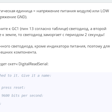
логическая единица = напряжение питания модуля) или LOW
пряжение GND).
чите к GC1 (пин 13 согласно таблице) светодиод, а второй
 к земле, то светодиод заморгает с периодом 2 секунды!
нного светодиода, кроме индикатора питания, поэтому для
нешних компонента.
т скетч DigitalReadSerial:
hed to it. Give it a name:
 press reset:
 9600 bits per second:
: