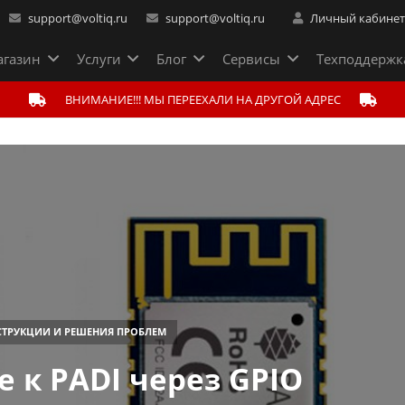
support@voltiq.ru
support@voltiq.ru
Личный кабине
газин
Услуги
Блог
Сервисы
Техподдержк
ВНИМАНИЕ!!! МЫ ПЕРЕЕХАЛИ НА ДРУГОЙ АДРЕС
ТРУКЦИИ И РЕШЕНИЯ ПРОБЛЕМ
 к PADI через GPIO