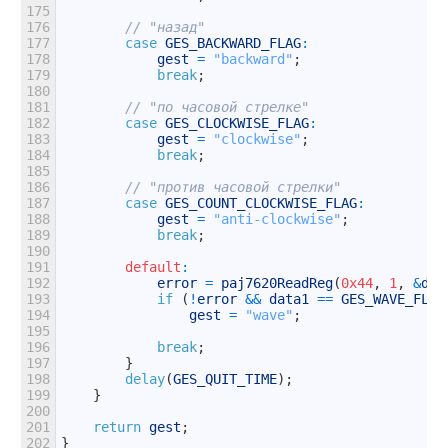
175
176
// "назад"
177
case
GES_BACKWARD_FLAG
:
178
gest
=
"backward"
;
179
break
;
180
181
// "по часовой стрелке"
182
case
GES_CLOCKWISE_FLAG
:
183
gest
=
"clockwise"
;
184
break
;
185
186
// "против часовой стрелки"
187
case
GES_COUNT_CLOCKWISE_FLAG
:
188
gest
=
"anti-clockwise"
;
189
break
;
190
191
default
:
192
error
=
paj7620ReadReg
(
0x44
,
1
,
&
dat
193
if
(
!
error
&&
data1
==
GES_WAVE_FLAG
194
gest
=
"wave"
;
195
196
break
;
197
}
198
delay
(
GES_QUIT_TIME
)
;
199
}
200
201
return
gest
;
202
}