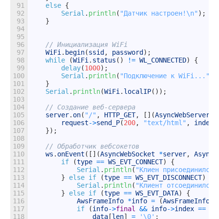
91
else
{
92
Serial
.
println
(
"Датчик настроен!\n"
)
;
93
}
94
95
96
// Инициализация WiFi
97
WiFi
.
begin
(
ssid
,
password
)
;
98
while
(
WiFi
.
status
(
)
!=
WL_CONNECTED
)
{
99
delay
(
1000
)
;
100
Serial
.
println
(
"Подключение к WiFi..."
)
;
101
}
102
Serial
.
println
(
WiFi
.
localIP
(
)
)
;
103
104
// Создание веб-сервера
105
server
.
on
(
"/"
,
HTTP_GET
,
[
]
(
AsyncWebServerRe
106
request
->
send_P
(
200
,
"text/html"
,
index_
107
}
)
;
108
109
// Обработчик вебсокетов
110
ws
.
onEvent
(
[
]
(
AsyncWebSocket
*
server
,
AsyncW
111
if
(
type
==
WS_EVT_CONNECT
)
{
112
Serial
.
println
(
"Клиен присоединился"
113
}
else
if
(
type
==
WS_EVT_DISCONNECT
)
{
114
Serial
.
println
(
"Клиент отсоединился"
115
}
else
if
(
type
==
WS_EVT_DATA
)
{
116
AwsFrameInfo
*
info
=
(
AwsFrameInfo
*
117
if
(
info
->
final
&&
info
->
index
==
0
118
data
[
len
]
=
'\0'
;