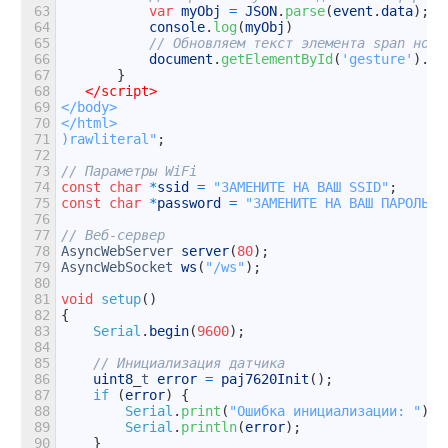
63
var
myObj
=
JSON
.
parse
(
event
.
data
)
;
64
console
.
log
(
myObj
)
65
// Обновляем текст элемента span новы
66
document
.
getElementById
(
'gesture'
)
.
in
67
}
68
</script>
69
</body>
70
</html>
71
)rawliteral"
;
72
73
// Параметры WiFi
74
const
char
*
ssid
=
"ЗАМЕНИТЕ НА ВАШ SSID"
;
75
const
char
*
password
=
"ЗАМЕНИТЕ НА ВАШ ПАРОЛЬ"
;
76
77
// Веб-сервер
78
AsyncWebServer
server
(
80
)
;
79
AsyncWebSocket
ws
(
"/ws"
)
;
80
81
void
setup
(
)
82
{
83
Serial
.
begin
(
9600
)
;
84
85
// Инициализация датчика
86
uint8
_
t
error
=
paj7620Init
(
)
;
87
if
(
error
)
{
88
Serial
.
print
(
"Ошибка инициализации: "
)
;
89
Serial
.
println
(
error
)
;
90
}