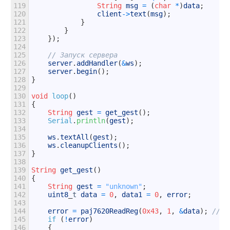
119
String
msg
=
(
char
*
)
data
;
120
client
->
text
(
msg
)
;
121
}
122
}
123
}
)
;
124
125
// Запуск сервера
126
server
.
addHandler
(
&
ws
)
;
127
server
.
begin
(
)
;
128
}
129
130
void
loop
(
)
131
{
132
String
gest
=
get_gest
(
)
;
133
Serial
.
println
(
gest
)
;
134
135
ws
.
textAll
(
gest
)
;
136
ws
.
cleanupClients
(
)
;
137
}
138
139
String
get_gest
(
)
140
{
141
String
gest
=
"unknown"
;
142
uint8
_
t
data
=
0
,
data1
=
0
,
error
;
143
144
error
=
paj7620ReadReg
(
0x43
,
1
,
&
data
)
;
// З
145
if
(
!
error
)
146
{