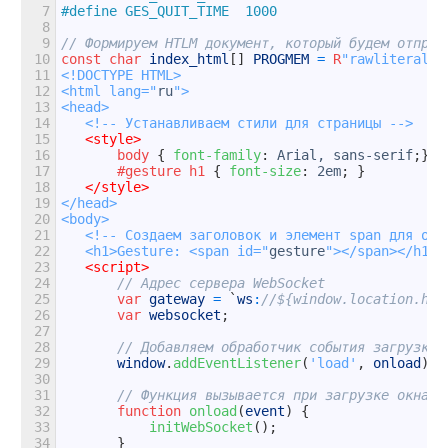
7
#define GES_QUIT_TIME  1000
8
9
// Формируем HTLM документ, который будем отправ
10
const
char
index_html
[
]
PROGMEM
=
R
"rawliteral(
11
<!DOCTYPE HTML>
12
<html lang="
ru
">
13
<head>
14
   <!-- Устанавливаем стили для страницы -->
15
<style>
16
body 
{
font-family
:
Arial,
sans-serif
;
}
17
#gesture h1 
{
font-size
:
2em
;
}
18
</style>
19
</head>
20
<body>
21
   <!-- Создаем заголовок и элемент span для ото
22
   <h1>Gesture: <span id="
gesture
"></span></h1>
23
<script>
24
// Адрес сервера WebSocket
25
var
gateway
=
`
ws
:
//${window.location.hos
26
var
websocket
;
27
28
// Добавляем обработчик события загрузки 
29
window
.
addEventListener
(
'load'
,
onload
)
;
30
31
// Функция вызывается при загрузке окна
32
function
onload
(
event
)
{
33
initWebSocket
(
)
;
34
}