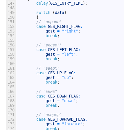
147
delay
(
GES_ENTRY_TIME
)
;
148
149
switch
(
data
)
150
{
151
// "вправо"    
152
case
GES_RIGHT_FLAG
:
153
gest
=
"right"
;
154
break
;
155
156
// "влево""
157
case
GES_LEFT_FLAG
:
158
gest
=
"left"
;
159
break
;
160
161
// "вверх"
162
case
GES_UP_FLAG
:
163
gest
=
"up"
;
164
break
;
165
166
// "вниз"
167
case
GES_DOWN_FLAG
:
168
gest
=
"down"
;
169
break
;
170
171
// "вперед"    
172
case
GES_FORWARD_FLAG
:
173
gest
=
"forward"
;
174
break
;