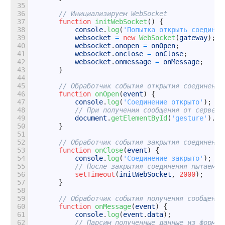
35
36
// Инициализируем WebSocket
37
function
initWebSocket
(
)
{
38
console
.
log
(
'Попытка открыть соединен
39
websocket
=
new
WebSocket
(
gateway
)
;
40
websocket
.
onopen
=
onOpen
;
41
websocket
.
onclose
=
onClose
;
42
websocket
.
onmessage
=
onMessage
;
43
}
44
45
// Обработчик события открытия соединения
46
function
onOpen
(
event
)
{
47
console
.
log
(
'Соединение открыто'
)
;
48
// При получении сообщения от сервера
49
document
.
getElementById
(
'gesture'
)
.
in
50
}
51
52
// Обработчик события закрытия соединения
53
function
onClose
(
event
)
{
54
console
.
log
(
'Соединение закрыто'
)
;
55
// После закрытия соединения пытаемся
56
setTimeout
(
initWebSocket
,
2000
)
;
57
}
58
59
// Обработчик события получения сообщения
60
function
onMessage
(
event
)
{
61
console
.
log
(
event
.
data
)
;
62
// Парсим полученные данные из формат