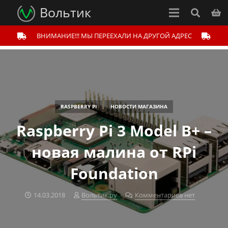
Вольтик
ВНИМАНИЕ!!! МЫ ПЕРЕЕХАЛИ НА ДРУГОЙ АДРЕС
RASPBERRY PI
НОВОСТИ МАГАЗИНА
Raspberry Pi 3 Model B+ –
новая малина от RPi
Foundation
14.03.2018
Вольтик.ру
Комментариев нет