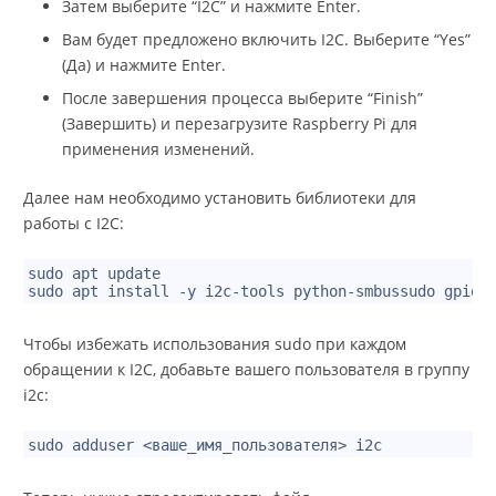
Затем выберите “I2C” и нажмите Enter.
Вам будет предложено включить I2C. Выберите “Yes”
(Да) и нажмите Enter.
После завершения процесса выберите “Finish”
(Завершить) и перезагрузите Raspberry Pi для
применения изменений.
Далее нам необходимо установить библиотеки для
работы с I2C:
1
sudo apt update
2
sudo apt install -y i2c-tools python-smbussudo gpioz
Чтобы избежать использования sudo при каждом
обращении к I2C, добавьте вашего пользователя в группу
i2c:
1
sudo adduser <ваше_имя_пользователя> i2c