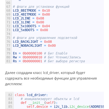
66
67
# флаги для установки функций
68
LCD_8BITMODE
=
0x10
69
LCD_4BITMODE
=
0x00
70
LCD_2LINE
=
0x08
71
LCD_1LINE
=
0x00
72
LCD_5x10DOTS
=
0x04
73
LCD_5x8DOTS
=
0x00
74
75
# флаги для управления подсветкой
76
LCD_BACKLIGHT
=
0x08
77
LCD_NOBACKLIGHT
=
0x00
78
79
En
=
0b00000100
# Бит Enable
80
Rw
=
0b00000010
# Бит Чтение/Запись
81
Rs
=
0b00000001
# Бит выбора регистра
Далее создадим класс lcd_driver, который будет
содержать все необходимые функции для управления
дисплеем:
82
class
lcd_driver
:
83
# инициализирует объекты и lcd
84
def
__init__
(
self
)
:
85
self
.
device
=
i2c_lib
.
i2c_device
(
ADDRESS
)