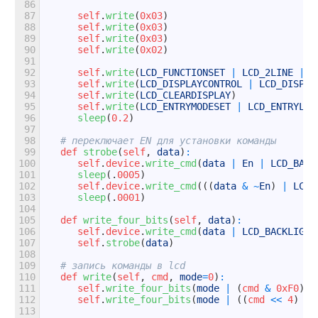
86
87
self
.
write
(
0x03
)
88
self
.
write
(
0x03
)
89
self
.
write
(
0x03
)
90
self
.
write
(
0x02
)
91
92
self
.
write
(
LCD_FUNCTIONSET
|
LCD_2LINE
|
L
93
self
.
write
(
LCD_DISPLAYCONTROL
|
LCD_DISPLA
94
self
.
write
(
LCD_CLEARDISPLAY
)
95
self
.
write
(
LCD_ENTRYMODESET
|
LCD_ENTRYLEF
96
sleep
(
0.2
)
97
98
# переключает EN для установки команды
99
def
strobe
(
self
,
data
)
:
100
self
.
device
.
write_cmd
(
data
|
En
|
LCD_BACK
101
sleep
(
.
0005
)
102
self
.
device
.
write_cmd
(
(
(
data
&
~
En
)
|
LCD_
103
sleep
(
.
0001
)
104
105
def
write_four_bits
(
self
,
data
)
:
106
self
.
device
.
write_cmd
(
data
|
LCD_BACKLIGHT
107
self
.
strobe
(
data
)
108
109
# запись команды в lcd
110
def
write
(
self
,
cmd
,
mode
=
0
)
:
111
self
.
write_four_bits
(
mode
|
(
cmd
&
0xF0
)
)
112
self
.
write_four_bits
(
mode
|
(
(
cmd
<<
4
)
&
113