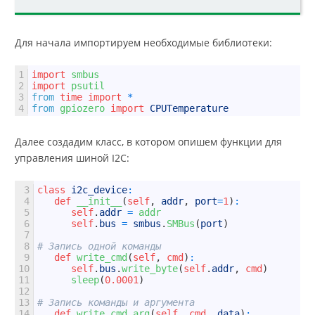
Для начала импортируем необходимые библиотеки:
1
import
smbus
2
import
psutil
3
from
time
import
*
4
from
gpiozero 
import
CPUTemperature
Далее создадим класс, в котором опишем функции для
управления шиной I2C:
3
class
i2c_device
:
4
def
__init__
(
self
,
addr
,
port
=
1
)
:
5
self
.
addr
=
addr
6
self
.
bus
=
smbus
.
SMBus
(
port
)
7
8
# Запись одной команды
9
def
write_cmd
(
self
,
cmd
)
:
10
self
.
bus
.
write_byte
(
self
.
addr
,
cmd
)
11
sleep
(
0.0001
)
12
13
# Запись команды и аргумента
14
def
write_cmd_arg
(
self
,
cmd
,
data
)
: