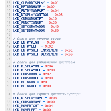
38
LCD_CLEARDISPLAY
=
0x01
39
LCD_RETURNHOME
=
0x02
40
LCD_ENTRYMODESET
=
0x04
41
LCD_DISPLAYCONTROL
=
0x08
42
LCD_CURSORSHIFT
=
0x10
43
LCD_FUNCTIONSET
=
0x20
44
LCD_SETCGRAMADDR
=
0x40
45
LCD_SETDDRAMADDR
=
0x80
46
47
# флаги для режима ввода
48
LCD_ENTRYRIGHT
=
0x00
49
LCD_ENTRYLEFT
=
0x02
50
LCD_ENTRYSHIFTINCREMENT
=
0x01
51
LCD_ENTRYSHIFTDECREMENT
=
0x00
52
53
# флаги для управления дисплеем
54
LCD_DISPLAYON
=
0x04
55
LCD_DISPLAYOFF
=
0x00
56
LCD_CURSORON
=
0x02
57
LCD_CURSOROFF
=
0x00
58
LCD_BLINKON
=
0x01
59
LCD_BLINKOFF
=
0x00
60
61
# флаги для сдвига дисплея/курсора
62
LCD_DISPLAYMOVE
=
0x08
63
LCD_CURSORMOVE
=
0x00
64
LCD_MOVERIGHT
=
0x04
65
LCD_MOVELEFT
=
0x00