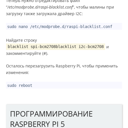
Теперь нужно отредактировать файл
“
/etc/modprobe.d/raspi-blacklist.conf
“, чтобы малины при
загрузку также загружала драйвер I2C:
1
sudo nano /etc/modprobe.d/raspi-blacklist.conf
Найдите строку
и
blacklist spi-bcm2708blacklist i2c-bcm2708
закомментируйте (#).
Осталось перезагрузить Raspberry Pi, чтобы применить
изменения:
1
sudo reboot
ПРОГРАММИРОВАНИЕ
RASPBERRY PI 5