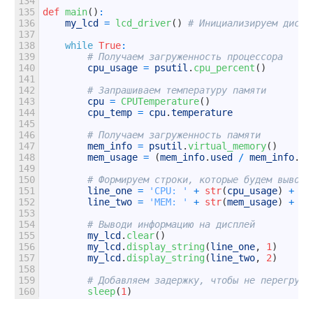
134
135
def
main
(
)
:
136
my_lcd
=
lcd_driver
(
)
# Инициализируем диспл
137
138
while
True
:
139
# Получаем загруженность процессора
140
cpu_usage
=
psutil
.
cpu_percent
(
)
141
142
# Запрашиваем температуру памяти
143
cpu
=
CPUTemperature
(
)
144
cpu_temp
=
cpu
.
temperature
145
146
# Получаем загруженность памяти
147
mem_info
=
psutil
.
virtual_memory
(
)
148
mem_usage
=
(
mem_info
.
used
/
mem_info
.
to
149
150
# Формируем строки, которые будем выводи
151
line_one
=
'CPU: '
+
str
(
cpu_usage
)
+
'%
152
line_two
=
'MEM: '
+
str
(
mem_usage
)
+
'%
153
154
# Выводи информацию на дисплей
155
my_lcd
.
clear
(
)
156
my_lcd
.
display_string
(
line_one
,
1
)
157
my_lcd
.
display_string
(
line_two
,
2
)
158
159
# Добавляем задержку, чтобы не перегружа
160
sleep
(
1
)