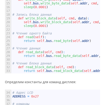
15
self
.
bus
.
write_byte_data
(
self
.
addr
,
cmd
,
da
16
sleep
(
0.0001
)
17
18
# Запись блока данных
19
def
write_block_data
(
self
,
cmd
,
data
)
:
20
self
.
bus
.
write_block_data
(
self
.
addr
,
cmd
,
d
21
sleep
(
0.0001
)
22
23
# Чтение одного байта
24
def
read
(
self
)
:
25
return
self
.
bus
.
read_byte
(
self
.
addr
)
26
27
# Чтение данных
28
def
read_data
(
self
,
cmd
)
:
29
return
self
.
bus
.
read_byte_data
(
self
.
addr
,
c
30
31
# Чтение блока данных
32
def
read_block_data
(
self
,
cmd
)
:
33
return
self
.
bus
.
read_block_data
(
self
.
addr
,
Определим константы для команд дисплея:
34
# Адрес LCD
35
ADDRESS
=
0x27
36
37
# команды