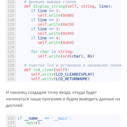
114
# функция вывода строки
115
def
display_string
(
self
,
string
,
line
)
:
116
if
line
==
1
:
117
self
.
write
(
0x80
)
118
if
line
==
2
:
119
self
.
write
(
0xC0
)
120
if
line
==
3
:
121
self
.
write
(
0x94
)
122
if
line
==
4
:
123
self
.
write
(
0xD4
)
124
125
for
char 
in
string
:
126
self
.
write
(
ord
(
char
)
,
Rs
)
127
128
# очистка lcd и установка в начальное положен
129
def
lcd_clear
(
self
)
:
130
self
.
write
(
LCD_CLEARDISPLAY
)
131
self
.
write
(
LCD_RETURNHOME
)
И наконец создадим точку входа, откуда будет
начинаться наша программ и будем выводить данные на
дисплей:
132
if
__name__
==
'__main'
:
133
main
(
)