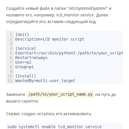
Создайте новый файл в папке “
/etc/systemd/system/
” и
назовите его, например, lcd_monitor.service. Далее
отредактируйте его, вставив следующий код:
1
[Unit]
2
Description=LCD monitor script
3
4
[Service]
5
ExecStart=/usr/bin/python3 /path/to/your_script_n
6
Restart=always
7
User=pi
8
Group=pi
9
10
[Install]
11
WantedBy=multi-user.target
Замените
на путь до
/path/to/your_script_name.py
вашего скрипта.
Сервис создан, осталось его активировать:
1
sudo systemctl enable lcd_monitor.service