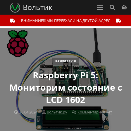
Вольтик
ВНИМАНИЕ!!! МЫ ПЕРЕЕХАЛИ НА ДРУГОЙ АДРЕС
RASPBERRY PI
Raspberry Pi 5:
Мониторим состояние с
LCD 1602
25.04.2024
Вольтик.ру
Комментариев нет