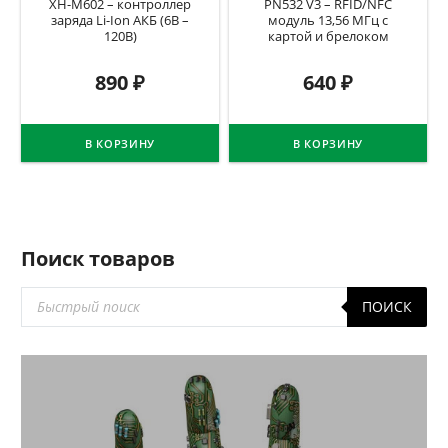
XH-M602 – контроллер
PN532 V3 – RFID/NFC
заряда Li-Ion АКБ (6В –
модуль 13,56 МГц c
120В)
картой и брелоком
890
₽
640
₽
В КОРЗИНУ
В КОРЗИНУ
Поиск товаров
Поиск
ПОИСК
товаров