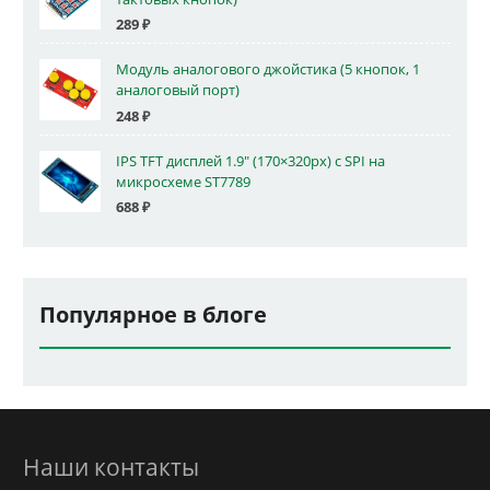
289
₽
Модуль аналогового джойстика (5 кнопок, 1
аналоговый порт)
248
₽
IPS TFT дисплей 1.9" (170×320px) с SPI на
микросхеме ST7789
688
₽
Популярное в блоге
Наши контакты