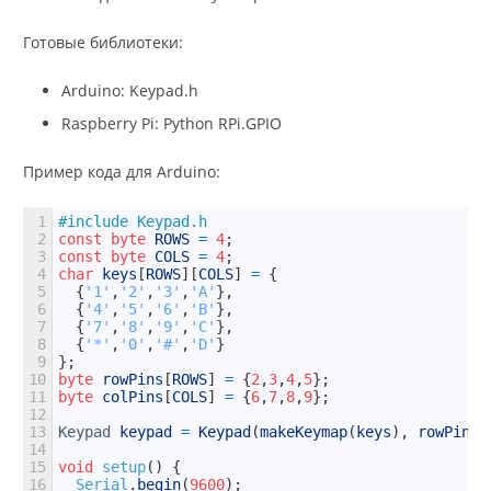
Готовые библиотеки:
Arduino: Keypad.h
Raspberry Pi: Python RPi.GPIO
Пример кода для Arduino:
1
#include Keypad.h
2
const
byte
ROWS
=
4
;
3
const
byte
COLS
=
4
;
4
char
keys
[
ROWS
]
[
COLS
]
=
{
5
{
'1'
,
'2'
,
'3'
,
'A'
}
,
6
{
'4'
,
'5'
,
'6'
,
'B'
}
,
7
{
'7'
,
'8'
,
'9'
,
'C'
}
,
8
{
'*'
,
'0'
,
'#'
,
'D'
}
9
}
;
10
byte
rowPins
[
ROWS
]
=
{
2
,
3
,
4
,
5
}
;
11
byte
colPins
[
COLS
]
=
{
6
,
7
,
8
,
9
}
;
12
13
Keypad
keypad
=
Keypad
(
makeKeymap
(
keys
)
,
rowPins
,
14
15
void
setup
(
)
{
16
Serial
.
begin
(
9600
)
;