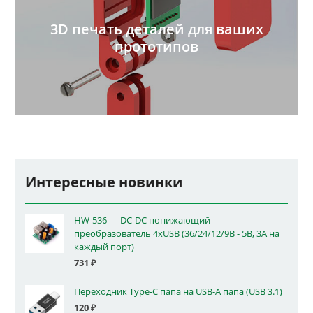
3D печать деталей для ваших
прототипов
Интересные новинки
HW-536 — DC-DC понижающий
преобразователь 4xUSB (36/24/12/9В - 5В, 3А на
каждый порт)
731
₽
Переходник Type-C папа на USB-A папа (USB 3.1)
120
₽