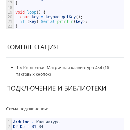
17
}
18
19
void
loop
(
)
{
20
char
key
=
keypad
.
getKey
(
)
;
21
if
(
key
)
Serial
.
println
(
key
)
;
22
}
КОМПЛЕКТАЦИЯ
1 × Кнопочная Матричная клавиатура 4×4 (16
тактовых кнопок)
ПОДКЛЮЧЕНИЕ И БИБЛИОТЕКИ
Схема подключения:
1
Arduino
-
Клавиатура
2
D2
-
D5
-
R1
-
R4