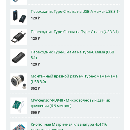
Переходник Type-C мама на USB-A мама (USB 3.1)
120
₽
Переходник Type-C папа на Type-C папа (USB 3.1)
120
₽
Переходник Type-C мама на Type-C мама (USB
3.1)
120
₽
Монтажный врезной разъем Type-c мама-мама
(USB 3.0)
362
₽
MW-Sensor-RD948 - Микроволновый датчик
движения (6-9 метров)
366
₽
Кнопочная Матричная клавиатура 4x4 (16
тактовых кнопок)