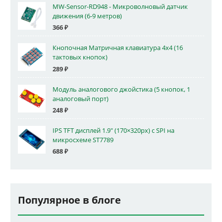
MW-Sensor-RD948 - Микроволновый датчик
движения (6-9 метров)
366
₽
Кнопочная Матричная клавиатура 4x4 (16
тактовых кнопок)
289
₽
Модуль аналогового джойстика (5 кнопок, 1
аналоговый порт)
248
₽
IPS TFT дисплей 1.9" (170×320px) с SPI на
микросхеме ST7789
688
₽
Популярное в блоге