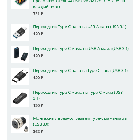
преобразователь 4xUSB (36/24/12/9В - 5В, 3А на
каждый порт)
731
₽
Переходник Type-C папа на USB-A папа (USB 3.1)
120
₽
Переходник Type-C мама на USB-A мама (USB 3.1)
120
₽
Переходник Type-C папа на Type-C папа (USB 3.1)
120
₽
Переходник Type-C мама на Type-C мама (USB
3.1)
120
₽
Монтажный врезной разъем Type-c мама-мама
(USB 3.0)
362
₽