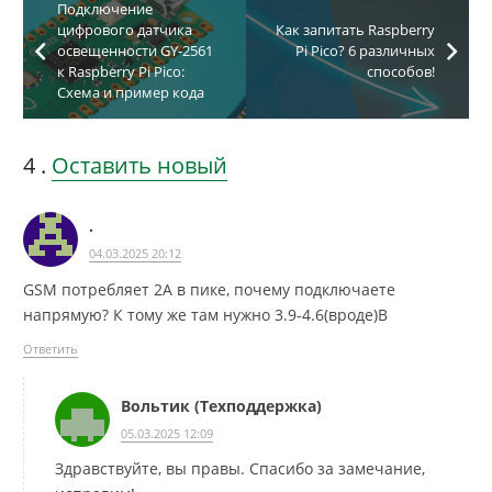
Подключение
цифрового датчика
Как запитать Raspberry
освещенности GY-2561
Pi Pico? 6 различных
к Raspberry Pi Pico:
способов!
Схема и пример кода
4
комментария
.
Оставить новый
.
04.03.2025 20:12
GSM потребляет 2А в пике, почему подключаете
напрямую? К тому же там нужно 3.9-4.6(вроде)В
Ответить
Вольтик (Техподдержка)
05.03.2025 12:09
Здравствуйте, вы правы. Спасибо за замечание,