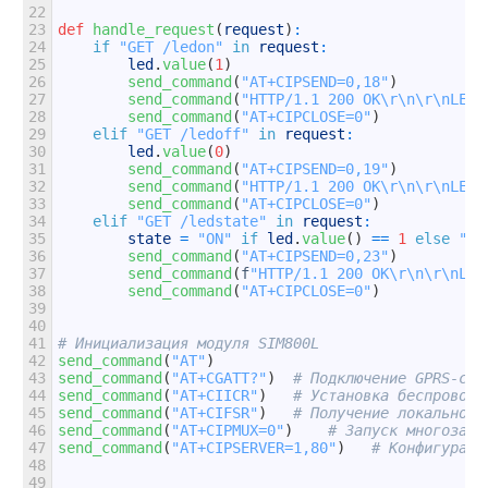
22
23
def
handle_request
(
request
)
:
24
if
"GET /ledon"
in
request
:
25
led
.
value
(
1
)
26
send_command
(
"AT+CIPSEND=0,18"
)
27
send_command
(
"HTTP/1.1 200 OK\r\n\r\nLED 
28
send_command
(
"AT+CIPCLOSE=0"
)
29
elif
"GET /ledoff"
in
request
:
30
led
.
value
(
0
)
31
send_command
(
"AT+CIPSEND=0,19"
)
32
send_command
(
"HTTP/1.1 200 OK\r\n\r\nLED 
33
send_command
(
"AT+CIPCLOSE=0"
)
34
elif
"GET /ledstate"
in
request
:
35
state
=
"ON"
if
led
.
value
(
)
==
1
else
"OF
36
send_command
(
"AT+CIPSEND=0,23"
)
37
send_command
(
f
"HTTP/1.1 200 OK\r\n\r\nLED
38
send_command
(
"AT+CIPCLOSE=0"
)
39
40
41
# Инициализация модуля SIM800L
42
send_command
(
"AT"
)
43
send_command
(
"AT+CGATT?"
)
# Подключение GPRS-сер
44
send_command
(
"AT+CIICR"
)
# Установка беспроводн
45
send_command
(
"AT+CIFSR"
)
# Получение локального
46
send_command
(
"AT+CIPMUX=0"
)
# Запуск многозада
47
send_command
(
"AT+CIPSERVER=1,80"
)
# Конфигураци
48
49