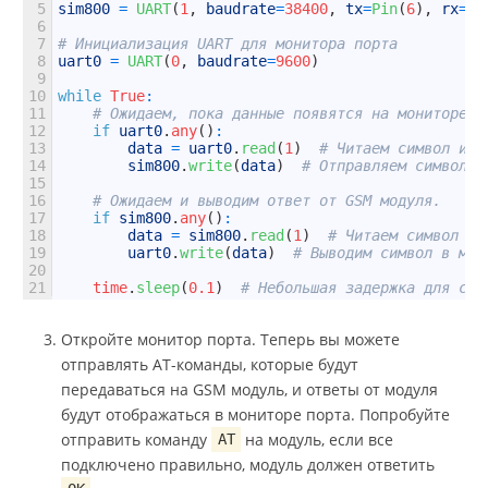
5
sim800
=
UART
(
1
,
baudrate
=
38400
,
tx
=
Pin
(
6
)
,
rx
=
Pi
6
7
# Инициализация UART для монитора порта
8
uart0
=
UART
(
0
,
baudrate
=
9600
)
9
10
while
True
:
11
# Ожидаем, пока данные появятся на мониторе п
12
if
uart0
.
any
(
)
:
13
data
=
uart0
.
read
(
1
)
# Читаем символ из 
14
sim800
.
write
(
data
)
# Отправляем символ н
15
16
# Ожидаем и выводим ответ от GSM модуля.
17
if
sim800
.
any
(
)
:
18
data
=
sim800
.
read
(
1
)
# Читаем символ из
19
uart0
.
write
(
data
)
# Выводим символ в мон
20
21
time
.
sleep
(
0.1
)
# Небольшая задержка для ста
Откройте монитор порта. Теперь вы можете
отправлять AT-команды, которые будут
передаваться на GSM модуль, и ответы от модуля
будут отображаться в мониторе порта. Попробуйте
отправить команду
на модуль, если все
AT
подключено правильно, модуль должен ответить