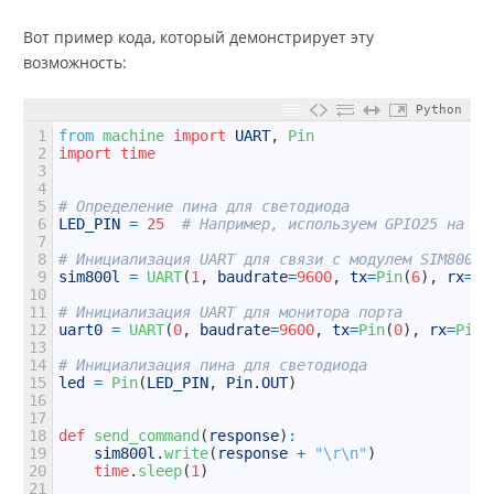
Вот пример кода, который демонстрирует эту
возможность:
Python
1
from
machine 
import
UART
,
Pin
2
import
time
3
4
5
# Определение пина для светодиода
6
LED_PIN
=
25
# Например, используем GPIO25 на Ra
7
8
# Инициализация UART для связи с модулем SIM800L
9
sim800l
=
UART
(
1
,
baudrate
=
9600
,
tx
=
Pin
(
6
)
,
rx
=
Pi
10
11
# Инициализация UART для монитора порта
12
uart0
=
UART
(
0
,
baudrate
=
9600
,
tx
=
Pin
(
0
)
,
rx
=
Pin
(
13
14
# Инициализация пина для светодиода
15
led
=
Pin
(
LED_PIN
,
Pin
.
OUT
)
16
17
18
def
send_command
(
response
)
:
19
sim800l
.
write
(
response
+
"\r\n"
)
20
time
.
sleep
(
1
)
21