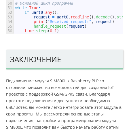
50
# Основной цикл программы
51
while
True
:
52
if
uart0
.
any
(
)
:
53
request
=
uart0
.
readline
(
)
.
decode
(
)
.
strip
54
print
(
"Received request:"
,
request
)
55
handle_request
(
request
)
56
time
.
sleep
(
0.1
)
ЗАКЛЮЧЕНИЕ
Подключение модуля SIM800L к Raspberry Pi Pico
открывает множество возможностей для создания IoT
проектов с поддержкой GSM/GPRS связи. Благодаря
простоте подключения и доступности необходимых
библиотек, вы можете легко интегрировать этот модуль в
свои проекты. Мы рассмотрели основные этапы
подключения, настройки и программирования модуля
SIM800L, что позволит вам быстро начать работу с этим