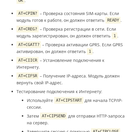
.
OK
– Проверка состояния SIM-карты. Если
AT+CPIN?
модуль готов к работе, он должен ответить
.
READY
– Проверка регистрации в сети. Если
AT+CREG?
модуль зарегистрирован, он должен ответить
.
1
– Проверка активации GPRS. Если GPRS
AT+CGATT?
активирован, он должен ответить
.
1
– Установление подключения к
AT+CIICR
Интернету.
– Получение IP-адреса. Модуль должен
AT+CIFSR
вернуть свой IP-адрес.
Тестирование подключения к Интернету:
Используйте
для начала TCP/IP-
AT+CIPSTART
сессии.
Затем
для отправки HTTP-запроса
AT+CIPSEND
на сервер.
Завершите сессию с помощью
.
AT+CIPCLOSE