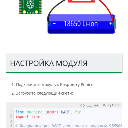
НАСТРОЙКА МОДУЛЯ
Подключите модуль к Raspberry Pi pico.
Загрузите следующий скетч:
Python
1
from
machine 
import
UART
,
Pin
2
import
time
3
4
# Инициализация UART для связи с модулем SIM800L