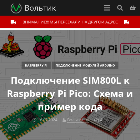
Вольтик
ВНИМАНИЕ!!! МЫ ПЕРЕЕХАЛИ НА ДРУГОЙ АДРЕС
RASPBERRY PI
ПОДКЛЮЧЕНИЕ МОДУЛЕЙ ARDUINO
Подключение SIM800L к
Raspberry Pi Pico: Схема и
пример кода
16.07.2024
Вольтик.ру
4
комментария