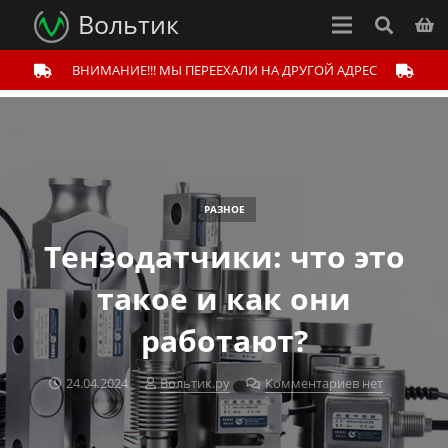
Вольтик
ВНИМАНИЕ!!! МЫ ПЕРЕЕХАЛИ НА ДРУГОЙ АДРЕС
РАЗНОЕ
Тензодатчики: что это
такое и как они
работают?
24.04.2024
Вольтик.ру
Комментариев нет