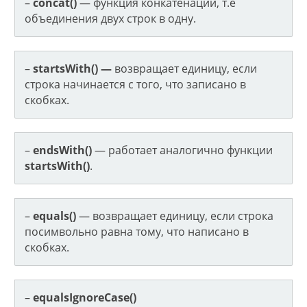
–
concat()
— функция конкатенации, т.е
объединения двух строк в одну.
–
startsWith() —
возвращает единицу, если
строка начинается с того, что записано в
скобках.
–
endsWith()
— работает аналогично функции
startsWith()
.
–
equals()
— возвращает единицу, если строка
посимвольно равна тому, что написано в
скобках.
–
equalsIgnoreCase()