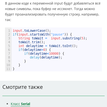
В данном коде к переменной input будут добавляться всё
новые символы, пока буфер не иссякнет. Тогда можно
будет проанализировать полученную строку, например,
так:
1
input
.
toLowerCase
(
)
;
2
if
(
input
.
startsWith
(
"pause"
)
)
{
3
String
toWait
=
input
.
substring
(
5
)
;
4
toWait
.
trim
(
)
;
5
int
delaytime
=
toWait
.
toInt
(
)
;
6
if
(
delaytime
>
0
)
{
7
if
(
delaytime
<
10000
)
{
8
delay
(
delaytime
)
;
9
}
10
}
11
}
Смотрите также
Класс
Serial