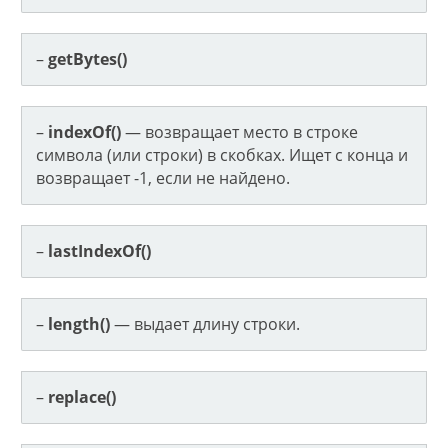
–
getBytes()
–
indexOf()
— возвращает место в строке
символа (или строки) в скобках. Ищет с конца и
возвращает -1, если не найдено.
–
lastIndexOf()
–
length()
— выдает длину строки.
–
replace()