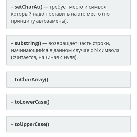
–
setCharAt()
— требует место и символ,
который надо поставить на это место (по
принципу автозамены).
–
substring() —
возвращает часть строки,
начинающийся в данном случае с N символа
(считается, начиная с нуля).
–
toCharArray()
–
toLowerCase()
–
toUpperCase()