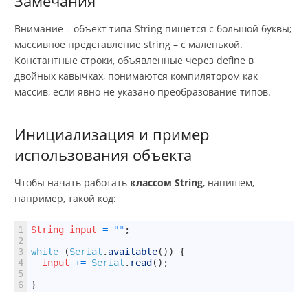
Замечания
Внимание – объект типа String пишется с большой буквы;
массивное представление string – с маленькой.
Константные строки, объявленные через define в
двойных кавычках, понимаются компилятором как
массив, если явно не указано преобразование типов.
Инициализация и пример
использования объекта
Чтобы начать работать
классом String
, напишем,
например, такой код:
1
String
input
=
""
;
2
3
while
(
Serial
.
available
(
)
)
{
4
input
+=
Serial
.
read
(
)
;
5
6
}