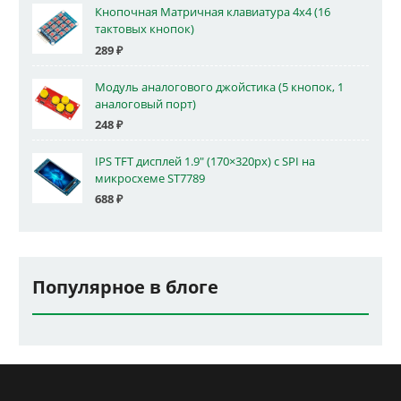
Кнопочная Матричная клавиатура 4x4 (16
тактовых кнопок)
289
₽
Модуль аналогового джойстика (5 кнопок, 1
аналоговый порт)
248
₽
IPS TFT дисплей 1.9" (170×320px) с SPI на
микросхеме ST7789
688
₽
Популярное в блоге