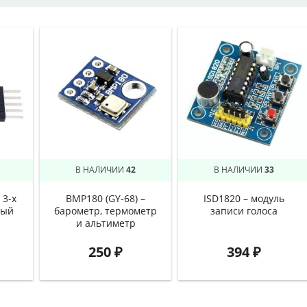
В НАЛИЧИИ
42
В НАЛИЧИИ
33
 3-х
BMP180 (GY-68) –
ISD1820 – модуль
вый
барометр, термометр
записи голоса
р
и альтиметр
250
₽
394
₽