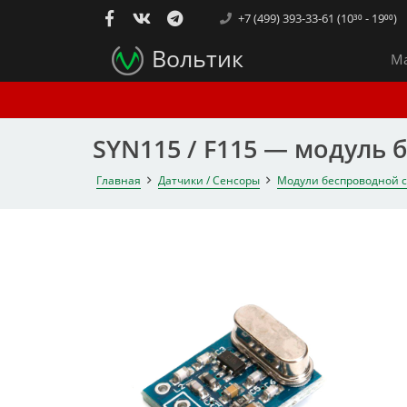
+7 (499) 393-33-61 (10³⁰ - 19⁰⁰)
Вольтик
Ма
SYN115 / F115 — модуль 
Главная
Датчики / Сенсоры
Модули беспроводной 