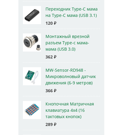
Переходник Type-C мама
на Type-C мама (USB 3.1)
120
₽
Монтажный врезной
разъем Type-c мама-
мама (USB 3.0)
362
₽
MW-Sensor-RD948 -
Микроволновый датчик
движения (6-9 метров)
366
₽
Кнопочная Матричная
клавиатура 4x4 (16
тактовых кнопок)
289
₽