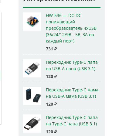
HW-536 — DC-DC
понижающий
преобразователь 4xUSB
(36/24/12/9В - 5В, 3А на
каждый порт)
731
₽
Переходник Type-C папа
на USB-A папа (USB 3.1)
120
₽
Переходник Type-C мама
на USB-A мама (USB 3.1)
120
₽
Переходник Type-C папа
на Type-C папа (USB 3.1)
120
₽