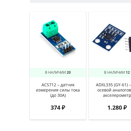
В НАЛИЧИИ
20
В НАЛИЧИИ
12
ACS712 – датчик
ADXL335 (GY-61) –
измерения силы тока
осевой аналого
(до 30A)
акселеромет
374
₽
1.280
₽