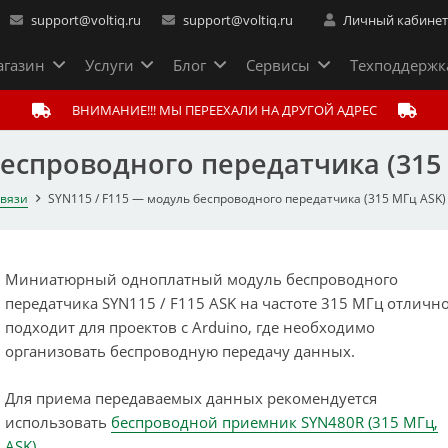
support@voltiq.ru
support@voltiq.ru
Личный кабине
газин
Услуги
Блог
Сервисы
Техподдержк
ВНИМАНИЕ!!! МЫ ПЕРЕЕХАЛИ НА ДРУГОЙ АДРЕС
беспроводного передатчика (315
связи
SYN115 / F115 — модуль беспроводного передатчика (315 МГц ASK)
Миниатюрный одноплатный модуль беспроводного
передатчика SYN115 / F115 ASK на частоте 315 МГц отличн
подходит для проектов с Arduino, где необходимо
организовать беспроводную передачу данных.
Для приема передаваемых данных рекомендуется
использовать
беспроводной приемник SYN480R (315 МГц,
ASK)
.